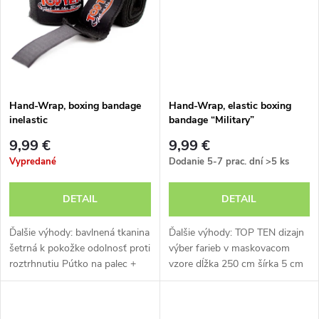
t
t
o
o
v
v
Hand-Wrap, boxing bandage
Hand-Wrap, elastic boxing
inelastic
bandage “Military”
9,99 €
9,99 €
Vypredané
Dodanie 5-7 prac. dní
>5 ks
DETAIL
DETAIL
Ďalšie výhody: bavlnená tkanina
Ďalšie výhody: TOP TEN dizajn
šetrná k pokožke odolnosť proti
výber farieb v maskovacom
roztrhnutiu Pútko na palec +
vzore dĺžka 250 cm šírka 5 cm
zapínanie na háčik a slučku
zapínanie na háčik a slučku
možnosť prania