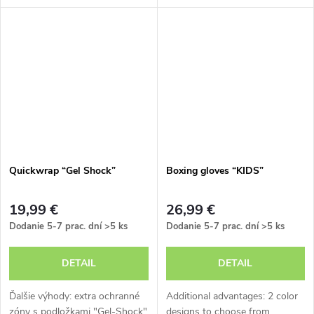
vďaka zapínaniu na háčik a
na háčik a slučku
slučku Štýlový dizajn "Ryu del
Mar" Predlžuje životnosť
rukavíc
Quickwrap “Gel Shock”
Boxing gloves “KIDS”
19,99 €
26,99 €
Dodanie 5-7 prac. dní
>5 ks
Dodanie 5-7 prac. dní
>5 ks
DETAIL
DETAIL
Ďalšie výhody: extra ochranné
Additional advantages: 2 color
zóny s podložkami "Gel-Shock"
designs to choose from