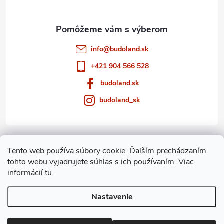
e
info
@
budoland.sk
+421 904 566 528
budoland.sk
budoland_sk
Informácie pre vás
Tento web používa súbory cookie. Ďalším prechádzaním
tohto webu vyjadrujete súhlas s ich používaním. Viac
Blog
informácií
tu
.
Archív
Nastavenie
Copyright 2026
budoland.sk
. Všetky práva vyhradené.