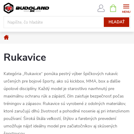
Prejsť
NÁKUPN
KOŠÍK
na
obsah
HĽADAŤ
Domov
Rukavice
Kategória „Rukavice“ ponúka pestrý výber špičkových rukavíc
určených pre bojové športy, ako sú kickbox, MMA, box a ďalšie
úpolové disciplíny. Každý model je starostlivo navrhnutý pre
maximálnu ochranu rúk a zápästí, čím zaisťuje bezpečnosť počas
tréningov a zápasov. Rukavice sú vyrobené z odolných materiálov,
ktoré zaručujú dlhú životnosť a pohodlné nosenie aj pri intenzívnom
používaní. Široká škála veľkostí, štýlov a farebných prevedení
umožňuje nájsť ideálny model pre začiatočníkov aj skúsených
športovcov.