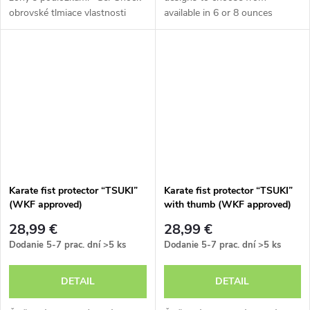
obrovské tlmiace vlastnosti
available in 6 or 8 ounces
Tvar rukavíc s ovinovacou
robust synthetic leather
bandážou nadčasový dizajn
surface dimensionally stable
IMF padding
Karate fist protector “TSUKI”
Karate fist protector “TSUKI”
(WKF approved)
with thumb (WKF approved)
28,99 €
28,99 €
Dodanie 5-7 prac. dní
>5 ks
Dodanie 5-7 prac. dní
>5 ks
DETAIL
DETAIL