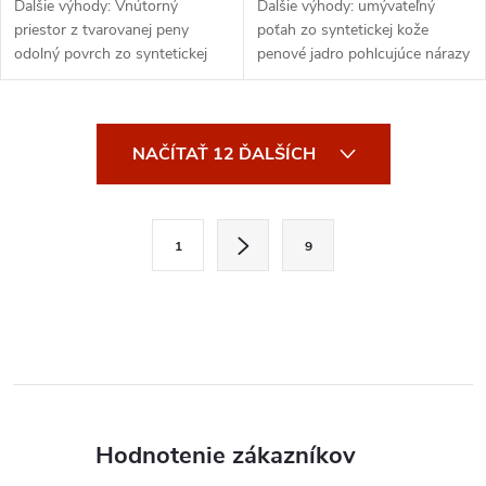
Ďalšie výhody: Vnútorný
Ďalšie výhody: umývateľný
priestor z tvarovanej peny
poťah zo syntetickej kože
odolný povrch zo syntetickej
penové jadro pohlcujúce nárazy
kože elastické pútka na prsty
prídavné vedenie palca
popruhy s háčikmi a slučkami
označenie Wkf
Štítok schválený WKF
O
NAČÍTAŤ 12 ĎALŠÍCH
v
l
S
1
9
t
á
r
d
á
a
n
k
c
o
i
v
Hodnotenie zákazníkov
a