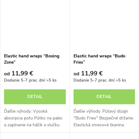
Elastic hand wraps “Boxing
Elastic hand wraps “Budo
Zone”
Fries”
11,99 €
11,99 €
od
od
Dodanie 5-7 prac. dní
>5 ks
Dodanie 5-7 prac. dní
>5 ks
DETAIL
DETAIL
Ďalšie výhody: Vysoká
Ďalšie výhody: Pútavý dizajn
absorpcia potu Pútko na palec
"Budo Fries" Bezpečné držanie
a zapínanie na háčik a slučku
Elastická zmesová tkanina
Rôzne dĺžky pre individuálnu
Možnosť prania
bezpečnosť Pútavý dizajn