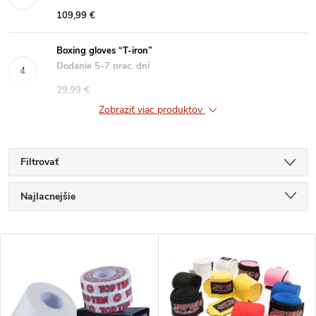
109,99 €
Boxing gloves “T-iron”
Dodanie 5-7 prac. dní
29,99 €
Zobraziť viac produktov
Filtrovať
R
Najlacnejšie
a
Najdrahšie
V
Najpredávanejšie
d
ý
Abecedne
e