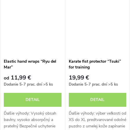
Elastic hand wraps “Ryu del
Karate fist protector “Tsuki”
Mar”
for training
11,99 €
19,99 €
od
Dodanie 5-7 prac. dní
>5 ks
Dodanie 5-7 prac. dní
>5 ks
DETAIL
DETAIL
Ďalšie výhody: Vysoký obsah
Ďalšie výhody: výber veľkosti od
bavlny, vysoko absorpčný a
XS do XL predtvarované odolné
prateľný Bezpečné uchytenie
puzdro z umelej kože zapínanie