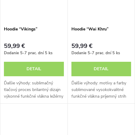
Hoodie “Vikings”
Hoodie “Wai Khru”
59,99 €
59,99 €
Dodanie 5-7 prac. dní
5 ks
Dodanie 5-7 prac. dní
5 ks
DETAIL
DETAIL
Ďalšie výhody: sublimačný
Ďalšie výhody: motívy a farby
tlačový proces brilantný dizajn
sublimované vysokokvalitné
výkonné funkčné vlákna ležérny
funkčné vlákna príjemný strih
strih
kapucňa so sťahovacou
šnúrkou