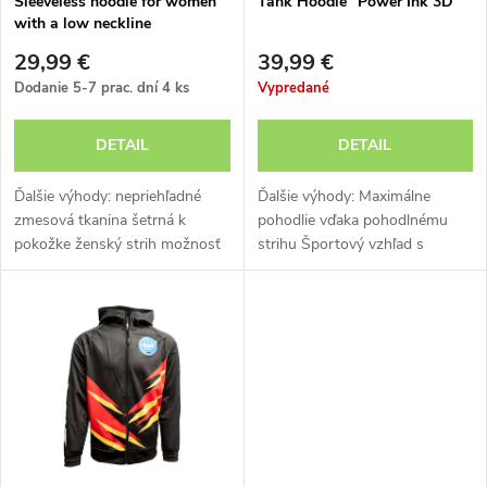
e
Sleeveless hoodie for women
Tank Hoodie “Power Ink 3D”
with a low neckline
p
p
29,99 €
39,99 €
r
Dodanie 5-7 prac. dní
4 ks
Vypredané
r
o
DETAIL
DETAIL
o
d
Ďalšie výhody: nepriehľadné
Ďalšie výhody: Maximálne
d
zmesová tkanina šetrná k
pohodlie vďaka pohodlnému
pokožke ženský strih možnosť
strihu Športový vzhľad s
u
prania v práčke
pútavou potlačou "Power Ink
u
3D" na prednej strane Ideálne
k
na šport a voľný čas - rýchlo sa
k
oblieka a...
t
t
o
o
v