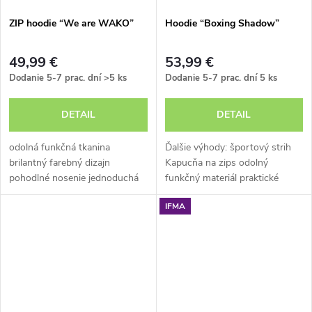
v
ZIP hoodie “We are WAKO”
Hoodie “Boxing Shadow”
49,99 €
53,99 €
Dodanie 5-7 prac. dní
>5 ks
Dodanie 5-7 prac. dní
5 ks
DETAIL
DETAIL
odolná funkčná tkanina
Ďalšie výhody: športový strih
brilantný farebný dizajn
Kapucňa na zips odolný
pohodlné nosenie jednoduchá
funkčný materiál praktické
údržba
klokanie vrecko
IFMA