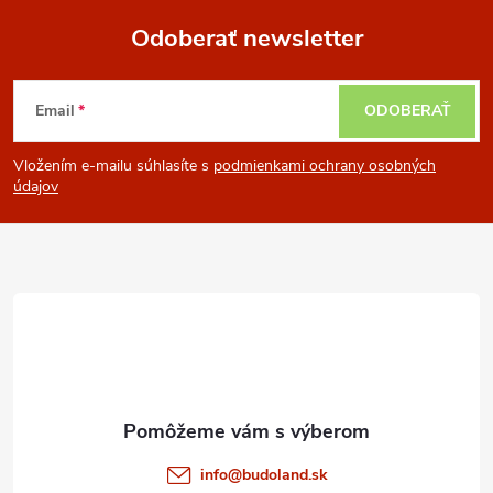
v
Odoberať newsletter
k
Z
y
Email
ODOBERAŤ
á
v
Vložením e-mailu súhlasíte s
podmienkami ochrany osobných
ý
p
údajov
p
ä
i
t
s
i
u
e
info
@
budoland.sk