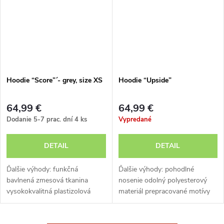
Hoodie “Score”´- grey, size XS
Hoodie “Upside”
64,99 €
64,99 €
Dodanie 5-7 prac. dní
4 ks
Vypredané
DETAIL
DETAIL
Ďalšie výhody: funkčná
Ďalšie výhody: pohodlné
bavlnená zmesová tkanina
nosenie odolný polyesterový
vysokokvalitná plastizolová
materiál prepracované motívy
potlač vyšívané manžety TOP
potlače mäkké manžety ľahko
TEN kapucňa so sťahovacou
sa čistí