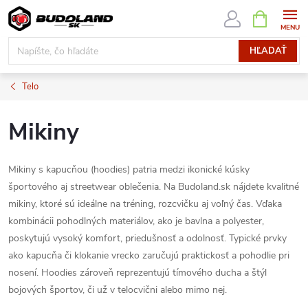
Prejsť
NÁKUPN
KOŠÍK
na
obsah
HĽADAŤ
Telo
Mikiny
Mikiny s kapucňou (hoodies) patria medzi ikonické kúsky
športového aj streetwear oblečenia. Na Budoland.sk nájdete kvalitné
mikiny, ktoré sú ideálne na tréning, rozcvičku aj voľný čas. Vďaka
kombinácii pohodlných materiálov, ako je bavlna a polyester,
poskytujú vysoký komfort, priedušnosť a odolnosť. Typické prvky
ako kapucňa či klokanie vrecko zaručujú praktickosť a pohodlie pri
nosení. Hoodies zároveň reprezentujú tímového ducha a štýl
bojových športov, či už v telocvični alebo mimo nej.