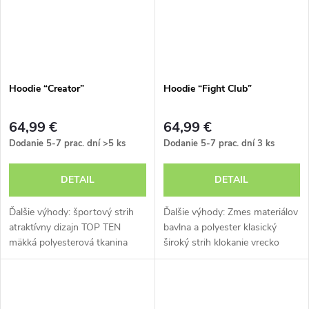
Hoodie “Creator”
Hoodie “Fight Club”
64,99 €
64,99 €
Dodanie 5-7 prac. dní
>5 ks
Dodanie 5-7 prac. dní
3 ks
DETAIL
DETAIL
Ďalšie výhody: športový strih
Ďalšie výhody: Zmes materiálov
atraktívny dizajn TOP TEN
bavlna a polyester klasický
mäkká polyesterová tkanina
široký strih klokanie vrecko
široká kapucňa klokanie vrecko
Kapucňa so sťahovacou
šnúrkou elastické manžety