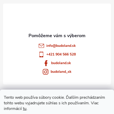
v
t
ý
i
p
e
i
s
info
@
budoland.sk
u
+421 904 566 528
budoland.sk
budoland_sk
Informácie pre vás
Tento web používa súbory cookie. Ďalším prechádzaním
tohto webu vyjadrujete súhlas s ich používaním. Viac
Blog
informácií
tu
.