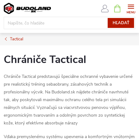
Prejsť
NÁKUPN
KOŠÍK
na
obsah
HĽADAŤ
Tactical
Chrániče Tactical
Chrániče Tactical predstavujú špeciálne ochranné vybavenie určené
pre realistický tréning sebaobrany, zásahových techník a
profesionálny výcvik. Na Budoland.sk nájdete chrániče navrhnuté
tak, aby poskytovali maximálnu ochranu celého tela pri simulácii
reálnych situácií. Vyznačujú sa viacvrstvovou penovou výplňou,
ergonomickým tvarovaním a odolným povrchom zo syntetickej
kože, ktorý efektívne absorbuje nárazy
Vďaka premyslenému systému upevnenia a komfortným vnútorným