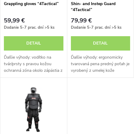
s
e
Grappling gloves “4Tactical”
Shin- and Instep Guard
“4Tactical”
p
p
59,99 €
79,99 €
r
Dodanie 5-7 prac. dní
>5 ks
Dodanie 5-7 prac. dní
>5 ks
r
o
DETAIL
DETAIL
o
d
Ďalšie výhody: vodítko na
Ďalšie výhody: ergonomicky
d
tvár/prsty s pravou kožou
tvarovaná pena predný poťah je
ochranná zóna okolo zápästia z
vyrobený z umelej kože
u
PU syntetickej kože
vnútorná strana s textilným
u
neoprénová podšívka šetrná k
poťahom šetrným k pokožke
k
pokožke rozmerovo stabilné
dvojitý systém uchytenia
k
polstrovanie...
pomocou...
t
t
o
o