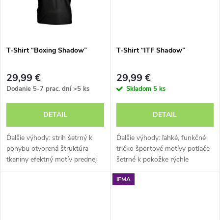
o
o
v
v
T-Shirt “Boxing Shadow”
T-Shirt “ITF Shadow”
29,99 €
29,99 €
Dodanie 5-7 prac. dní
>5 ks
Skladom
5 ks
DETAIL
DETAIL
Ďalšie výhody: strih šetrný k
Ďalšie výhody: ľahké, funkčné
pohybu otvorená štruktúra
tričko športové motívy potlače
tkaniny efektný motív prednej
šetrné k pokožke rýchle
potlače možnosť prania v
schnutie
IFMA
práčke