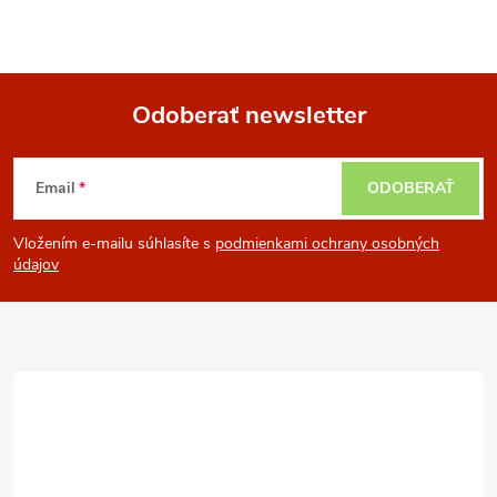
i
e
r
v
Odoberať newsletter
k
Z
y
Email
ODOBERAŤ
á
v
Vložením e-mailu súhlasíte s
podmienkami ochrany osobných
ý
p
údajov
p
ä
i
t
s
i
u