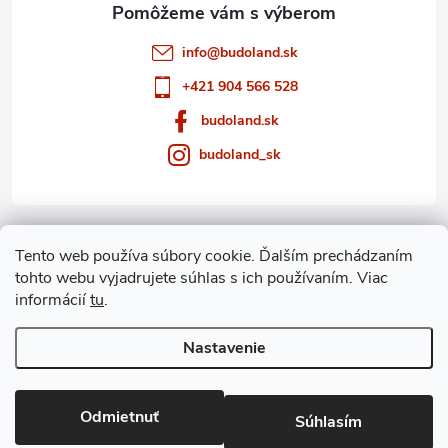
e
info
@
budoland.sk
+421 904 566 528
budoland.sk
budoland_sk
Informácie pre vás
Tento web používa súbory cookie. Ďalším prechádzaním
tohto webu vyjadrujete súhlas s ich používaním. Viac
Blog
informácií
tu
.
Archív
Nastavenie
Copyright 2026
budoland.sk
. Všetky práva vyhradené.
Odmietnuť
Súhlasím
Vytvoril Shoptet