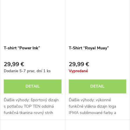
T-shirt “Power Ink”
T-Shirt “Royal Muay”
29,99 €
29,99 €
Dodanie 5-7 prac. dní
1 ks
Vypredané
DETAIL
DETAIL
Ďalšie výhody: športový dizajn
Ďalšie výhody: výkonné
s potlačou TOP TEN odolná
funkčné vlákna dizajn loga
funkčná tkanina rovný strih
IFMA sublimované farby a
ľahko udržiavateľné vlastnosti
motívy možnosť prania v
práčke