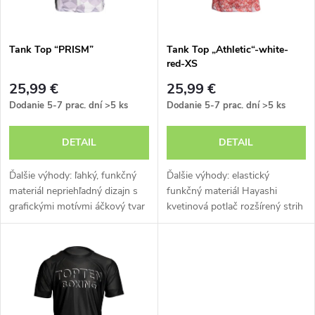
i
i
s
e
Tank Top “PRISM”
Tank Top „Athletic“-white-
red-XS
p
p
25,99 €
25,99 €
r
Dodanie 5-7 prac. dní
>5 ks
Dodanie 5-7 prac. dní
>5 ks
r
o
DETAIL
DETAIL
o
d
Ďalšie výhody: ľahký, funkčný
Ďalšie výhody: elastický
d
materiál nepriehľadný dizajn s
funkčný materiál Hayashi
grafickými motívmi áčkový tvar
kvetinová potlač rozšírený strih
u
možnosť prania v práčke
u
k
k
t
t