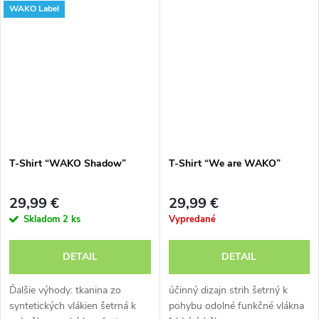
WAKO Label
možnosť prania v práčke
T-Shirt “WAKO Shadow”
T-Shirt “We are WAKO”
29,99 €
29,99 €
Skladom
2 ks
Vypredané
DETAIL
DETAIL
Ďalšie výhody: tkanina zo
účinný dizajn strih šetrný k
syntetických vlákien šetrná k
pohybu odolné funkčné vlákna