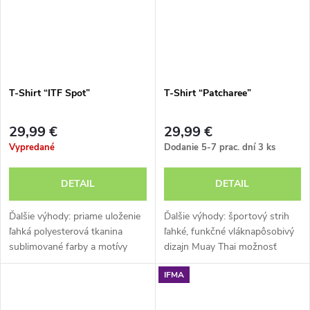
T-Shirt “ITF Spot”
T-Shirt “Patcharee”
29,99 €
29,99 €
Vypredané
Dodanie 5-7 prac. dní
3 ks
DETAIL
DETAIL
Ďalšie výhody: priame uloženie
Ďalšie výhody: športový strih
ľahká polyesterová tkanina
ľahké, funkčné vláknapôsobivý
sublimované farby a motívy
dizajn Muay Thai možnosť
dizajn ITF
prania v práčke
IFMA