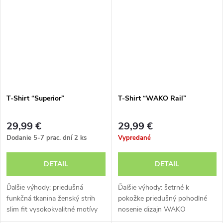
T-Shirt “Superior”
T-Shirt “WAKO Rail”
29,99 €
29,99 €
Dodanie 5-7 prac. dní
2 ks
Vypredané
DETAIL
DETAIL
Ďalšie výhody: priedušná
Ďalšie výhody: šetrné k
funkčná tkanina ženský strih
pokožke priedušný pohodlné
slim fit vysokokvalitné motívy
nosenie dizajn WAKO
potlače rýchle schnutie