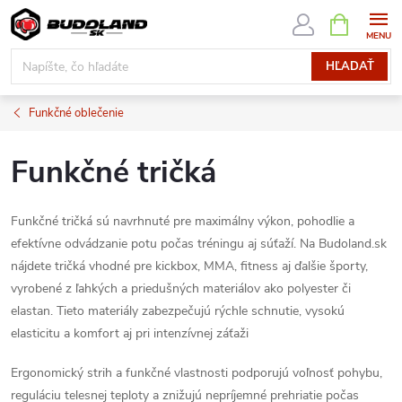
Prejsť
NÁKUPN
KOŠÍK
na
obsah
HĽADAŤ
Funkčné oblečenie
Funkčné tričká
Funkčné tričká sú navrhnuté pre maximálny výkon, pohodlie a
efektívne odvádzanie potu počas tréningu aj súťaží. Na Budoland.sk
nájdete tričká vhodné pre kickbox, MMA, fitness aj ďalšie športy,
vyrobené z ľahkých a priedušných materiálov ako polyester či
elastan. Tieto materiály zabezpečujú rýchle schnutie, vysokú
elasticitu a komfort aj pri intenzívnej záťaži
Ergonomický strih a funkčné vlastnosti podporujú voľnosť pohybu,
reguláciu telesnej teploty a znižujú nepríjemné prehriatie počas