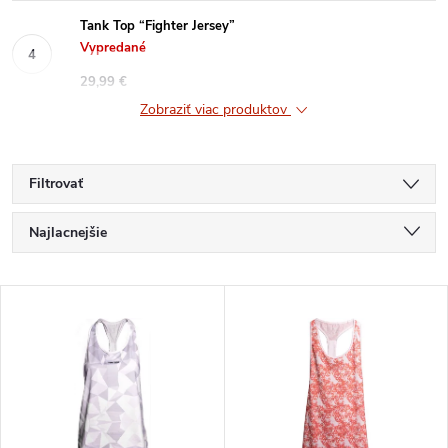
Tank Top “Fighter Jersey”
Vypredané
29,99 €
Zobraziť viac produktov
Filtrovať
R
Najlacnejšie
a
Najdrahšie
V
Najpredávanejšie
d
ý
Abecedne
e
p
n