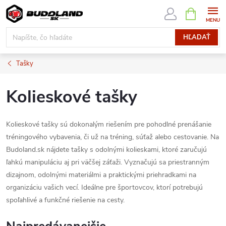
Prejsť
NÁKUPN
KOŠÍK
na
obsah
HĽADAŤ
Tašky
Kolieskové tašky
Kolieskové tašky sú dokonalým riešením pre pohodlné prenášanie
tréningového vybavenia, či už na tréning, súťaž alebo cestovanie. Na
Budoland.sk nájdete tašky s odolnými kolieskami, ktoré zaručujú
ľahkú manipuláciu aj pri väčšej záťaži. Vyznačujú sa priestranným
dizajnom, odolnými materiálmi a praktickými priehradkami na
organizáciu vašich vecí. Ideálne pre športovcov, ktorí potrebujú
spoľahlivé a funkčné riešenie na cesty.