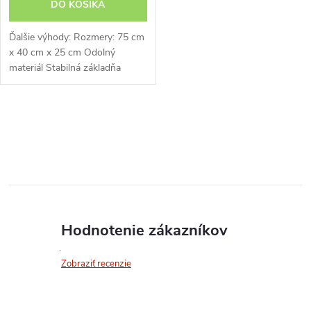
DO KOŠÍKA
Ďalšie výhody: Rozmery: 75 cm
x 40 cm x 25 cm Odolný
materiál Stabilná základňa
Systém prenášania 3 v 1
O
v
l
á
Hodnotenie zákazníkov
d
a
Zobraziť recenzie
c