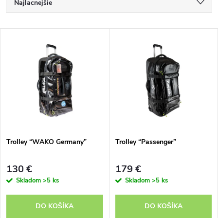
R
Najlacnejšie
a
Najdrahšie
V
Najpredávanejšie
d
ý
Abecedne
e
p
n
i
i
s
e
Trolley “WAKO Germany”
Trolley “Passenger”
p
p
130 €
179 €
r
Skladom
>5 ks
Skladom
>5 ks
r
o
DO KOŠÍKA
DO KOŠÍKA