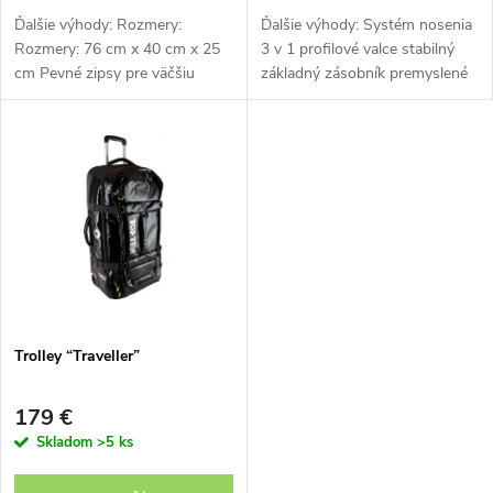
o
d
Ďalšie výhody: Rozmery:
Ďalšie výhody: Systém nosenia
d
Rozmery: 76 cm x 40 cm x 25
3 v 1 profilové valce stabilný
cm Pevné zipsy pre väčšiu
základný zásobník premyslené
u
bezpečnosť Flexibilný
rozdelenie predmetov
u
transportný systém (do ruky,
k
na rameno alebo do batohu +
k
funkcia ťahania)...
t
t
o
o
v
v
Trolley “Traveller”
179 €
Skladom
>5 ks