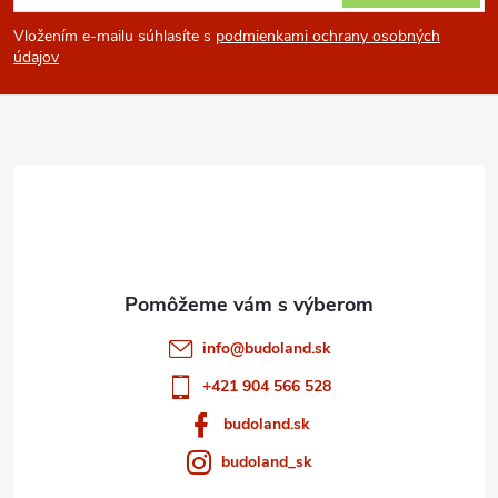
á
Vložením e-mailu súhlasíte s
podmienkami ochrany osobných
p
údajov
ä
t
i
e
info
@
budoland.sk
+421 904 566 528
budoland.sk
budoland_sk