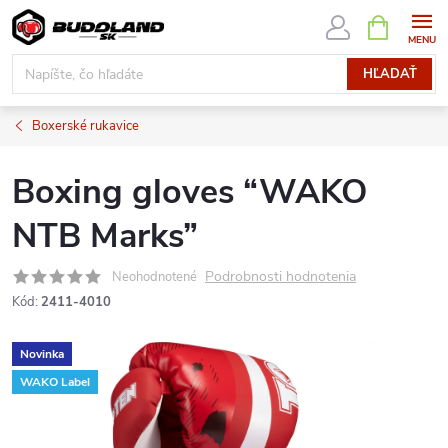
Prejsť
NÁKUPN
KOŠÍK
na
obsah
HĽADAŤ
Boxerské rukavice
Boxing gloves “WAKO
NTB Marks”
Podrobnosti hodnotenia
Neohodnotené
Kód:
2411-4010
Novinka
WAKO Label