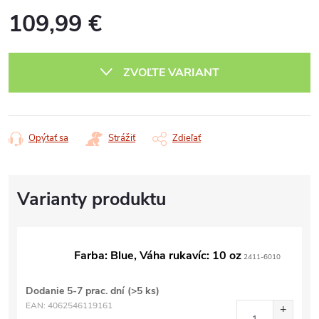
109,99 €
Jednotková
cena:
ZVOĽTE VARIANT
Opýtať sa
Strážiť
Zdieľať
Farba: Blue, Váha rukavíc: 10 oz
2411-6010
Dodanie 5-7 prac. dní
(>5 ks)
EAN:
4062546119161