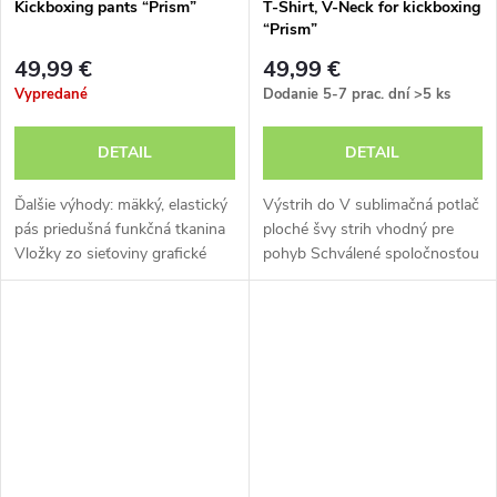
Kickboxing pants “Prism”
T-Shirt, V-Neck for kickboxing
“Prism”
49,99 €
49,99 €
Vypredané
Dodanie 5-7 prac. dní
>5 ks
DETAIL
DETAIL
Ďalšie výhody: mäkký, elastický
Výstrih do V sublimačná potlač
pás priedušná funkčná tkanina
ploché švy strih vhodný pre
Vložky zo sieťoviny grafické
pohyb Schválené spoločnosťou
motívy a tkaná stuha
WAKO