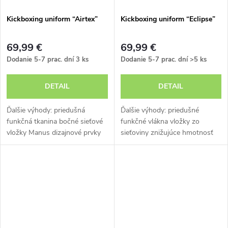
Kickboxing uniform “Airtex”
Kickboxing uniform “Eclipse”
69,99 €
69,99 €
Dodanie 5-7 prac. dní
3 ks
Dodanie 5-7 prac. dní
>5 ks
DETAIL
DETAIL
Ďalšie výhody: priedušná
Ďalšie výhody: priedušné
funkčná tkanina bočné sieťové
funkčné vlákna vložky zo
vložky Manus dizajnové prvky
sieťoviny znižujúce hmotnosť
jednoduchá údržba
nadčasový dizajn strih vhodný
pre pohyb