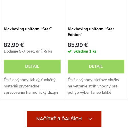
Kickboxing uniform “Star”
Kickboxing uniform “Star
Edition”
82,99 €
85,99 €
Dodanie 5-7 prac. dní
>5 ks
Skladom
1 ks
DETAIL
DETAIL
Ďalšie výhody: ľahký, funkčný
Ďalšie výhody: sieťové vložky
materiál prvotriedne
na vetranie strih vhodný pre
spracovanie harmonický dizajn
pohyb výber farieb ľahké
prídavné sieťové vložky
udržiavanie
O
NAČÍTAŤ 9 ĎALŠÍCH
v