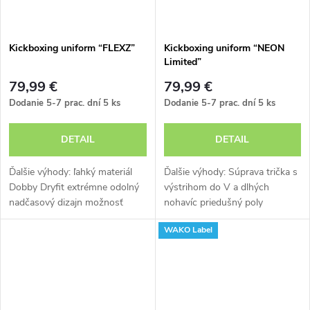
Kickboxing uniform “FLEXZ”
Kickboxing uniform “NEON
Limited”
79,99 €
79,99 €
Dodanie 5-7 prac. dní
5 ks
Dodanie 5-7 prac. dní
5 ks
DETAIL
DETAIL
Ďalšie výhody: ľahký materiál
Ďalšie výhody: Súprava trička s
Dobby Dryfit extrémne odolný
výstrihom do V a dlhých
nadčasový dizajn možnosť
nohavíc priedušný poly
prania v práčke
sieťovinový materiál
WAKO Label
protišmykový pohodlný pás
strih vhodný na pohyb