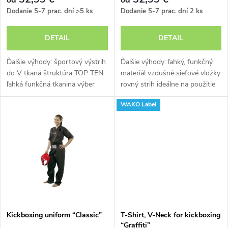
p
od
od
r
Dodanie 5-7 prac. dní
>5 ks
Dodanie 5-7 prac. dní
2 ks
r
o
DETAIL
DETAIL
o
d
Ďalšie výhody: športový výstrih
Ďalšie výhody: ľahký, funkčný
d
do V tkaná štruktúra TOP TEN
materiál vzdušné sieťové vložky
ľahká funkčná tkanina výber
rovný strih ideálne na použitie
u
farieb efektívne riadenie klímy
ako tímové šaty schválená
u
WAKO Label
organizáciou WAKO
k
k
t
t
o
o
v
v
Kickboxing uniform “Classic”
T-Shirt, V-Neck for kickboxing
“Graffiti”