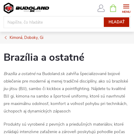
Prejsť
NÁKUPN
KOŠÍK
na
obsah
HĽADAŤ
Kimoná, Doboky, Gi
Brazília a ostatné
Brazília a ostatné
na Budoland.sk zahŕňa špecializované bojové
oblečenie pre moderné aj menej tradičné disciplíny, ako sú brazilské
jiu-jitsu (BJJ), sambo či kickbox a pointfighting. Nájdete tu kvalitné
BJJ gi, kimona na sambo a športové uniformy, ktoré sú navrhnuté
pre maximálnu odolnosť, komfort a voľnosť pohybu pri technikách,
úchopoch aj dynamických zápasoch
Produkty sú vyrobené z pevných a priedušných materiálov, ktoré
zvládajú intenzívne zaťaženie a zároveň poskytujú pohodlie počas