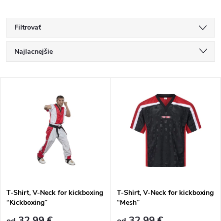
Filtrovať
R
Najlacnejšie
a
Najdrahšie
V
Najpredávanejšie
d
ý
Abecedne
e
p
n
i
i
s
e
T-Shirt, V-Neck for kickboxing
T-Shirt, V-Neck for kickboxing
“Kickboxing”
“Mesh”
p
32,99 €
32,99 €