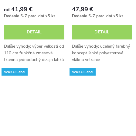
41,99 €
47,99 €
od
Dodanie 5-7 prac. dní
>5 ks
Dodanie 5-7 prac. dní
>5 ks
DETAIL
DETAIL
Ďalšie výhody: výber veľkosti od
Ďalšie výhody: ucelený farebný
110 cm funkčná zmesová
koncept ľahké polyesterové
tkanina jednoduchý dizajn ľahká
vlákna vetranie
údržba
prostredníctvom sieťových
WAKO Label
WAKO Label
vložiek skvelé "Graffiti" na
ramenách