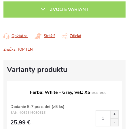
cena:
ZVOĽTE VARIANT
Opýtať sa
Strážiť
Zdieľať
Značka:
TOP TEN
Farba: White - Gray, Veľ.: XS
1908-1902
Dodanie 5-7 prac. dní
(>5 ks)
EAN:
4062546080515
25,99 €