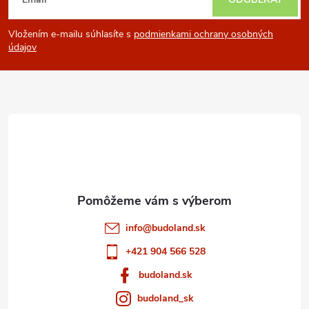
á
Vložením e-mailu súhlasíte s
podmienkami ochrany osobných
p
údajov
ä
t
i
e
info
@
budoland.sk
+421 904 566 528
budoland.sk
budoland_sk