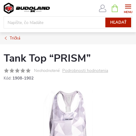
Prejsť
NÁKUPN
KOŠÍK
na
obsah
HĽADAŤ
Tričká
Tank Top “PRISM”
Podrobnosti hodnotenia
Neohodnotené
Kód:
1908-1902