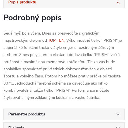
Popis produktu
Podrobný popis
Šedá myš bola včera. Dnes sa presvedčíte s grafickým
majstrovským dielom od
TOP TEN
. Výkonnostné tielko "PRISM" je
superľahké funkčné tričko v štýle ringer s rozšíreným áčkovým
strihom. Zmes polyesteru a elastanu dodáva tielku "PRISM" veľkú
pružnosť s maximálnou rozmerovou stálosťou. Tielko vás bude
spoľahlivo sprevádzať pri všetkých dobrodružstvách v oblasti
športu a voľného času. Potom ho môžete prať v práčke pri teplote
30 °C. Jednoduchá farebná schéma sa osvedčuje ako ľahko
kombinovateľná, takže tielko "PRISM" Performance môžete
štylizovať s inými základnými kúskami z vášho šatníka.
Parametre produktu
Diskusia