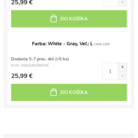
25,99 €
DO KOŠÍKA
Farba: White - Gray, Veľ.: L
1908-1905
Dodanie 5-7 prac. dní
(>5 ks)
EAN:
4062546080546
25,99 €
DO KOŠÍKA