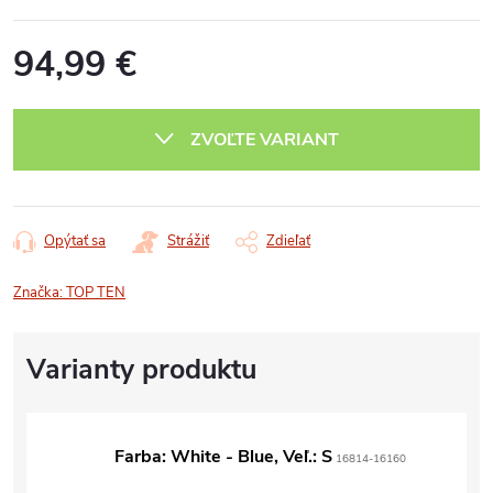
94,99 €
Jednotková
cena:
ZVOĽTE VARIANT
Opýtať sa
Strážiť
Zdieľať
Značka:
TOP TEN
Farba: White - Blue, Veľ.: S
16814-16160