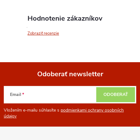
Hodnotenie zákazníkov
Zobraziť recenzie
Odoberať newsletter
Z
Email
ODOBERAŤ
á
Vložením e-mailu súhlasíte s
podmienkami ochrany osobných
p
údajov
ä