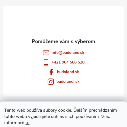
t
i
e
info
@
budoland.sk
+421 904 566 528
budoland.sk
budoland_sk
Informácie pre vás
Tento web používa súbory cookie. Ďalším prechádzaním
tohto webu vyjadrujete súhlas s ich používaním. Viac
Blog
informácií
tu
.