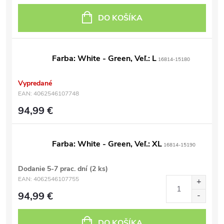
DO KOŠÍKA
Farba: White - Green, Veľ.: L
16814-15180
Vypredané
EAN:
4062546107748
94,99 €
Farba: White - Green, Veľ.: XL
16814-15190
Dodanie 5-7 prac. dní
(2 ks)
EAN:
4062546107755
94,99 €
DO KOŠÍKA