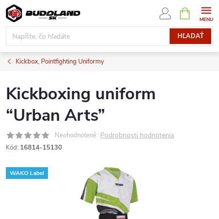
Prejsť
NÁKUPN
KOŠÍK
na
obsah
HĽADAŤ
Kickbox, Pointfighting Uniformy
Kickboxing uniform
“Urban Arts”
Podrobnosti hodnotenia
Neohodnotené
Kód:
16814-15130
WAKO Label