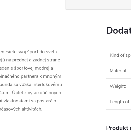
Dodat
siete svoj šport do sveta.
Kind of sp
 na prednej a zadnej strane
vedenie športovej modrej a
Material
:
ombinačného partnera k mnohým
 bunda sa vďaka interlokovému
Weight
:
átom. Úplet z vysokoúčinných
i vlastnosťami sa postará o
Length of 
časových aktivitách.
Produkt n