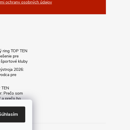
mi ochrany osobných údajov
ký ring TOP TEN
iešenie pre
športové kluby
ýstroja 2026:
vodca pre
P TEN
r: Prečo som
ť a prečo ho
dému
Súhlasím