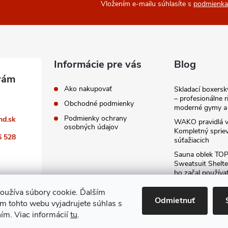
Vložením e-mailu súhlasíte s
podmienka
Informácie pre vás
Blog
Ako nakupovať
Skladací boxers
– profesionálne r
Obchodné podmienky
moderné gymy a 
Podmienky ochrany
nd.sk
WAKO pravidlá v
osobných údajov
Kompletný sprie
6 528
súťažiacich
Sauna oblek TO
Sweatsuit Shelte
ho začal používa
odporúčam kaž
oužíva súbory cookie. Ďalším
Archív
Odmietnuť
m tohto webu vyjadrujete súhlas s
ním. Viac informácií
tu
.