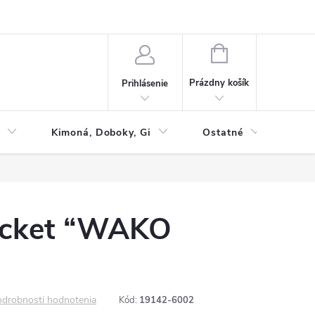
NÁKUPNÝ
KOŠÍK
Prázdny košík
Prihlásenie
Kimoná, Doboky, Gi
Ostatné
Tac
jacket “WAKO
drobnosti hodnotenia
Kód:
19142-6002