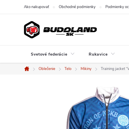
Prejsť
Ako nakupovať
Obchodné podmienky
Podmienky oc
na
obsah
Svetové federácie
Rukavice
Oblečenie
Telo
Mikiny
Training jacket
Domov