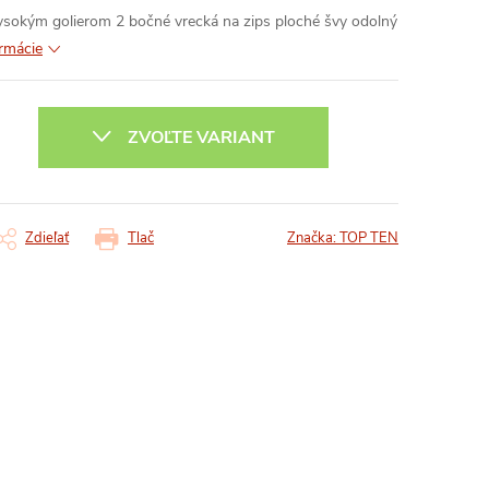
vysokým golierom
2 bočné vrecká na zips
ploché švy
odolný
ormácie
ZVOĽTE VARIANT
Zdieľať
Tlač
Značka:
TOP TEN