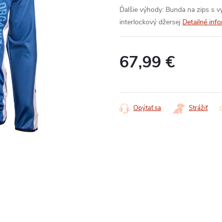
Ďalšie výhody:
Bunda na zips s 
interlockový džersej
Detailné inf
67,99 €
Jednotková
cena:
Opýtať sa
Strážiť