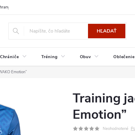
hrany osobných údajov
HĽADAŤ
Chrániče
Tréning
Obuv
Oblečenie
 “WAKO Emotion”
Training 
Emotion”
Po
Neohodnotené