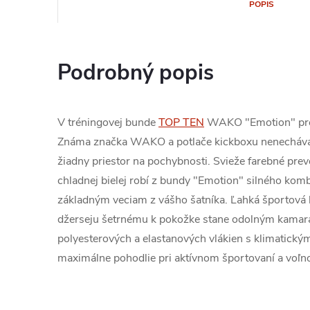
POPIS
Podrobný popis
V tréningovej bunde
TOP TEN
WAKO "Emotion" prene
Známa značka WAKO a potlače kickboxu nenechávajú
žiadny priestor na pochybnosti. Svieže farebné pre
chladnej bielej robí z bundy "Emotion" silného k
základným veciam z vášho šatníka. Ľahká športová
džerseju šetrnému k pokožke stane odolným kamar
polyesterových a elastanových vlákien s klimatickým
maximálne pohodlie pri aktívnom športovaní a voľno