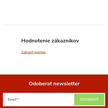
Hodnotenie zákazníkov
Zobraziť recenzie
Odoberať newsletter
Z
Email
ODOBERAŤ
á