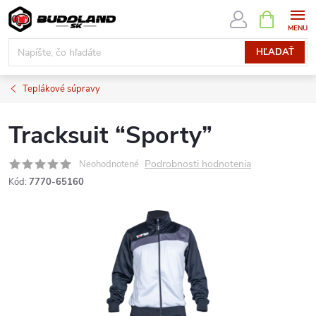
Prejsť
NÁKUPN
KOŠÍK
na
obsah
HĽADAŤ
Teplákové súpravy
Tracksuit “Sporty”
Podrobnosti hodnotenia
Neohodnotené
Kód:
7770-65160