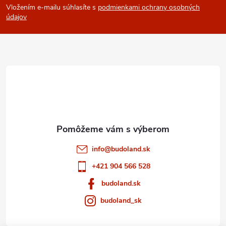
Vložením e-mailu súhlasíte s
podmienkami ochrany osobných
p
údajov
ä
t
i
e
info
@
budoland.sk
+421 904 566 528
budoland.sk
budoland_sk