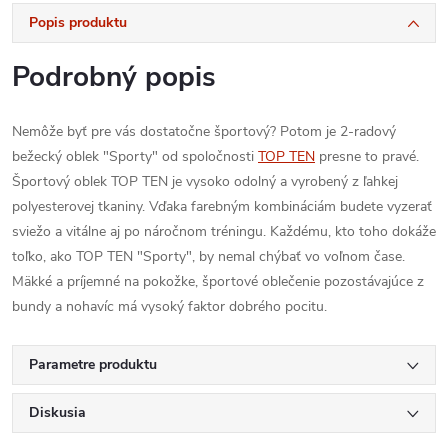
Popis produktu
Podrobný popis
Nemôže byť pre vás dostatočne športový? Potom je 2-radový
bežecký oblek "Sporty" od spoločnosti
TOP TEN
presne to pravé.
Športový oblek TOP TEN je vysoko odolný a vyrobený z ľahkej
polyesterovej tkaniny. Vďaka farebným kombináciám budete vyzerať
sviežo a vitálne aj po náročnom tréningu. Každému, kto toho dokáže
toľko, ako TOP TEN "Sporty", by nemal chýbať vo voľnom čase.
Mäkké a príjemné na pokožke, športové oblečenie pozostávajúce z
bundy a nohavíc má vysoký faktor dobrého pocitu.
Parametre produktu
Diskusia