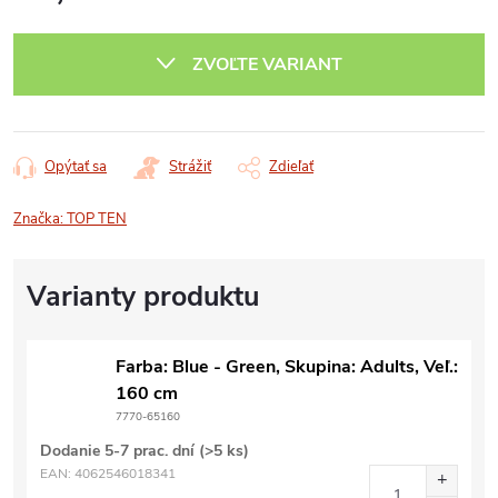
Jednotková
cena:
ZVOĽTE VARIANT
Opýtať sa
Strážiť
Zdieľať
Značka:
TOP TEN
Farba: Blue - Green, Skupina: Adults, Veľ.:
160 cm
7770-65160
Dodanie 5-7 prac. dní
(>5 ks)
EAN:
4062546018341