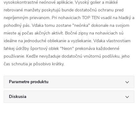
vysokokontrastné neónové aplikácie. Vysoký golier a mäkké
rebrované manžety poskytujú bunde dostatočnú ochranu pred
nepríjemným prievanom. Pri nohaviciach TOP TEN vsadil na hladký a
pohodlný pás. Vďaka tomu zostane "neónka" dokonale na svojom
mieste aj počas akčných aktivít. Bočné zipsy na nohaviciach sú
ideálne na jednoduché obliekanie a vyzliekanie. Vďaka vlastnostiam
ľahkej údržby športový oblek "Neon" prekonáva každodenné
používanie. Keďže nevyžaduje dodatočnú vnútornú podšívku, jeho
čas schnutia je pôsobivo krátky.
Parametre produktu
Diskusia