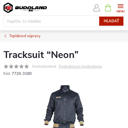
Prejsť
NÁKUPN
KOŠÍK
na
obsah
HĽADAŤ
Teplákové súpravy
Tracksuit “Neon”
Podrobnosti hodnotenia
Neohodnotené
Kód:
7720-3180