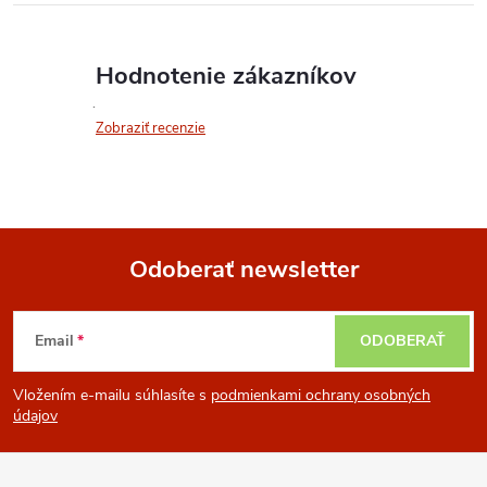
Hodnotenie zákazníkov
Zobraziť recenzie
Odoberať newsletter
Z
Email
ODOBERAŤ
á
Vložením e-mailu súhlasíte s
podmienkami ochrany osobných
p
údajov
ä