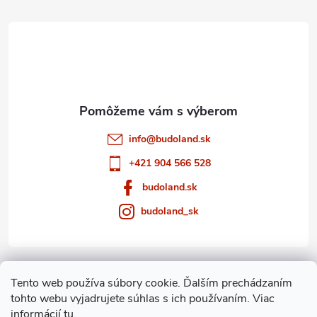
t
i
e
info
@
budoland.sk
+421 904 566 528
budoland.sk
budoland_sk
Informácie pre vás
Tento web používa súbory cookie. Ďalším prechádzaním
tohto webu vyjadrujete súhlas s ich používaním. Viac
Blog
informácií
tu
.