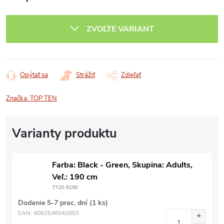
Jednotková
cena:
ZVOĽTE VARIANT
Opýtať sa
Strážiť
Zdieľať
Značka:
TOP TEN
Farba: Black - Green, Skupina: Adults,
Veľ.: 190 cm
7720-5190
Dodanie 5-7 prac. dní
(1 ks)
EAN:
4062546042803