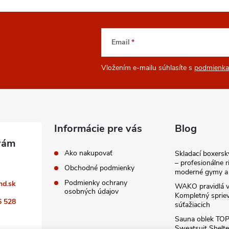
Email
Vložením e-mailu súhlasíte s
podmienka
Informácie pre vás
Blog
Ako nakupovať
Skladací boxers
– profesionálne r
Obchodné podmienky
moderné gymy a 
Podmienky ochrany
nd.sk
WAKO pravidlá v
osobných údajov
Kompletný sprie
6 528
súťažiacich
Sauna oblek TO
Sweatsuit Shelte