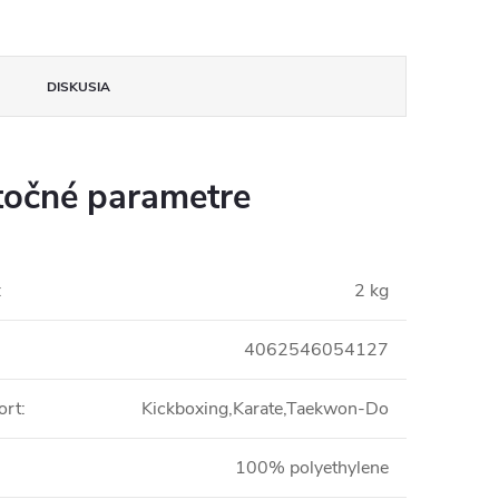
DISKUSIA
očné parametre
:
2 kg
4062546054127
ort
:
Kickboxing,Karate,Taekwon-Do
100% polyethylene