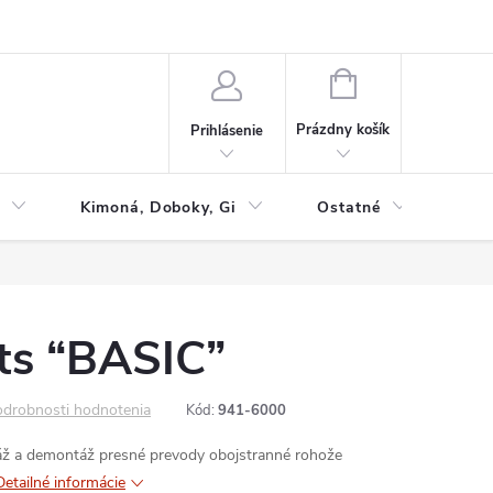
NÁKUPNÝ
KOŠÍK
Prázdny košík
Prihlásenie
Kimoná, Doboky, Gi
Ostatné
Tac
ts “BASIC”
drobnosti hodnotenia
Kód:
941-6000
áž a demontáž
presné prevody
obojstranné rohože
Detailné informácie