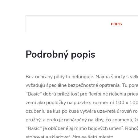
POPIS
Podrobný popis
Bez ochrany pôdy to nefunguje. Najmä športy s ve
vyžadujú špeciálne bezpečnostné opatrenia. Tu po
"Basic" dobrú príležitosť pre flexibilné riešenia pri
zemi ako podložky na puzzle s rozmermi 100 x 10
ozubeniu sa kus po kuse vytvára uzavretá úroveň ro
pružný, a preto je nenáročný na kĺby, čo znamená, 
"Basic" je obľúbené aj mimo bojových umení. Rohože
stohovať a skladovať, čím sa šetrí miesto.