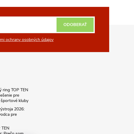
ODOBERAŤ
mi ochrany osobných údajov
ký ring TOP TEN
iešenie pre
športové kluby
ýstroja 2026:
vodca pre
P TEN
r: Prečo som