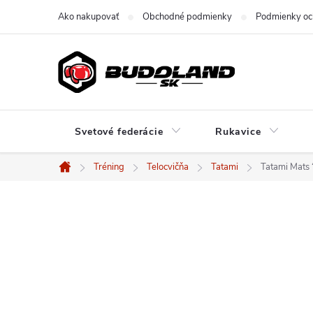
Prejsť
Ako nakupovať
Obchodné podmienky
Podmienky oc
na
obsah
Svetové federácie
Rukavice
Tréning
Telocvičňa
Tatami
Tatami Mats
Domov