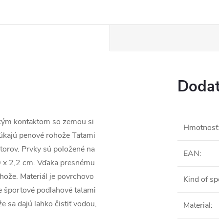
Dodat
ľkým kontaktom so zemou si
Hmotnosť
núkajú penové rohože Tatami
estorov. Prvky sú položené na
EAN
:
0 x 2,2 cm. Vďaka presnému
hože. Materiál je povrchovo
Kind of sp
že športové podlahové tatami
 sa dajú ľahko čistiť vodou,
Material
: