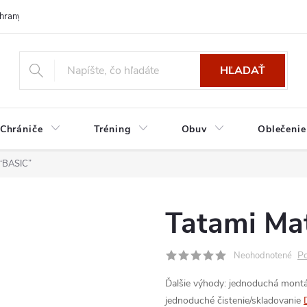
hrany osobných údajov
HĽADAŤ
Chrániče
Tréning
Obuv
Oblečenie
 “BASIC”
Tatami Ma
Po
Neohodnotené
Ďalšie výhody:
jednoduchá mont
jednoduché čistenie/skladovanie