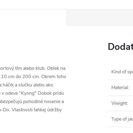
Dodat
rtový tím alebo klub. Oblek na
Kind of sp
d 110 cm do 200 cm. Okrem toho
 háčik a slučku alebo ako
Material
:
tak v odeve "Kyong" Dobok prídu
zabezpečujú pohodlné nosenie a
Weight
:
-Do. Vlastnosti ľahkej údržby
Type of ja