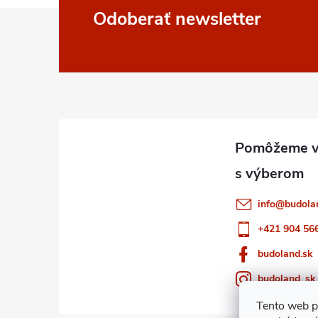
Z
Odoberať newsletter
á
p
ä
t
i
info
@
budola
e
+421 904 56
budoland.sk
budoland_sk
Tento web p