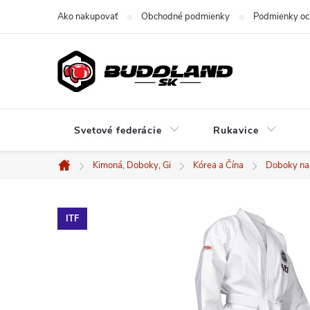
Prejsť
Ako nakupovať
Obchodné podmienky
Podmienky oc
na
obsah
Svetové federácie
Rukavice
Kimoná, Doboky, Gi
Kórea a Čína
Doboky na
Domov
ITF