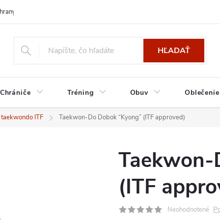
hrany osobných údajov
HĽADAŤ
Chrániče
Tréning
Obuv
Oblečenie
 taekwondo ITF
Taekwon-Do Dobok “Kyong” (ITF approved)
Taekwon-
(ITF appro
Po
Neohodnotené