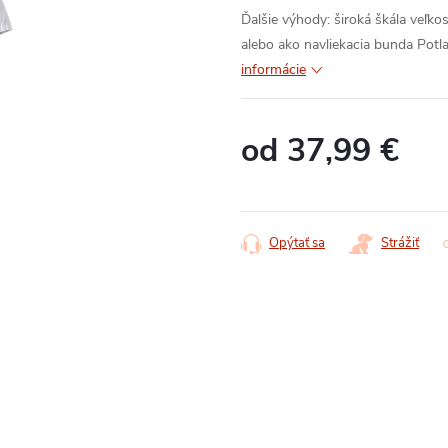
Ďalšie výhody:
široká škála veľkos
alebo ako navliekacia bunda
Potl
informácie
od
37,99 €
Jednotková
cena:
Opýtať sa
Strážiť