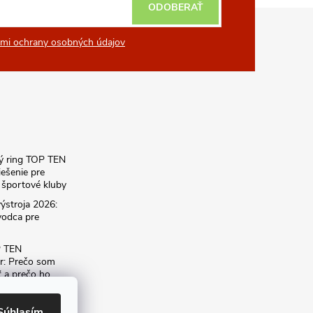
ODOBERAŤ
mi ochrany osobných údajov
ký ring TOP TEN
iešenie pre
športové kluby
ýstroja 2026:
vodca pre
P TEN
r: Prečo som
ť a prečo ho
dému
Súhlasím