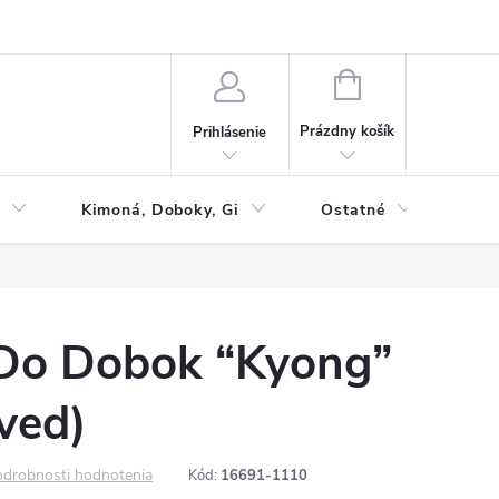
NÁKUPNÝ
KOŠÍK
Prázdny košík
Prihlásenie
Kimoná, Doboky, Gi
Ostatné
Tac
Do Dobok “Kyong”
ved)
drobnosti hodnotenia
Kód:
16691-1110