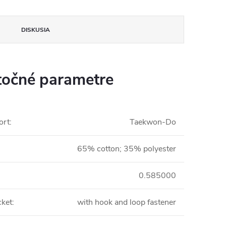
DISKUSIA
očné parametre
ort
:
Taekwon-Do
65% cotton; 35% polyester
0.585000
cket
:
with hook and loop fastener