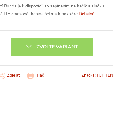
tí
Bunda je k dispozícii so zapínaním na háčik a slučku
ač ITF
zmesová tkanina šetrná k pokožke
Detailné
ZVOĽTE VARIANT
Zdieľať
Tlač
Značka:
TOP TEN