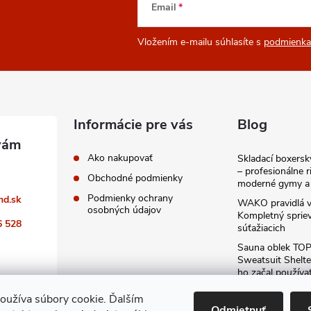
Email
Vložením e-mailu súhlasíte s
podmienka
Informácie pre vás
Blog
Ako nakupovať
Skladací boxers
– profesionálne r
Obchodné podmienky
moderné gymy a 
Podmienky ochrany
nd.sk
WAKO pravidlá v
osobných údajov
Kompletný sprie
6 528
súťažiacich
Sauna oblek TO
Sweatsuit Shelte
ho začal používa
odporúčam kaž
oužíva súbory cookie. Ďalším
Archív
Odmietnuť