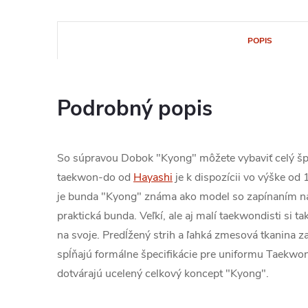
POPIS
Podrobný popis
So súpravou Dobok "Kyong" môžete vybaviť celý špo
taekwon-do od
Hayashi
je k dispozícii vo výške o
je bunda "Kyong" známa ako model so zapínaním na
praktická bunda. Veľkí, ale aj malí taekwondisti si 
na svoje. Predĺžený strih a ľahká zmesová tkanina 
spĺňajú formálne špecifikácie pre uniformu Taekwon
dotvárajú ucelený celkový koncept "Kyong".