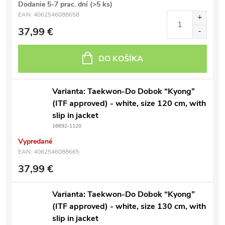
Dodanie 5-7 prac. dní
(>5 ks)
EAN:
4062546088658
37,99 €
DO KOŠÍKA
Varianta: Taekwon-Do Dobok “Kyong”
(ITF approved) - white, size 120 cm, with
slip in jacket
16692-1120
Vypredané
EAN:
4062546088665
37,99 €
Varianta: Taekwon-Do Dobok “Kyong”
(ITF approved) - white, size 130 cm, with
slip in jacket