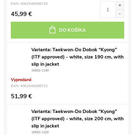
EAN:
4062546088726
45,99 €
DO KOŠÍKA
Varianta: Taekwon-Do Dobok “Kyong”
(ITF approved) - white, size 190 cm, with
slip in jacket
16692-1190
Vypredané
EAN:
4062546088733
51,99 €
Varianta: Taekwon-Do Dobok “Kyong”
(ITF approved) - white, size 200 cm, with
slip in jacket
16692-1200