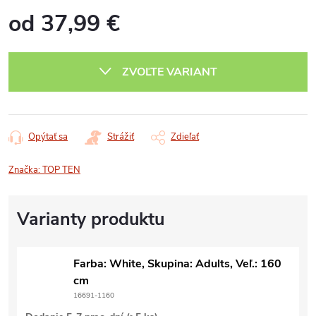
od
37,99 €
Jednotková
cena:
ZVOĽTE VARIANT
Opýtať sa
Strážiť
Zdieľať
Značka:
TOP TEN
Farba: White, Skupina: Adults, Veľ.: 160
cm
16691-1160