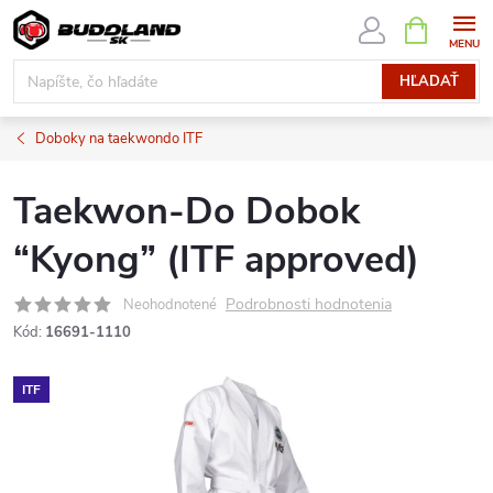
Prejsť
NÁKUPN
KOŠÍK
na
obsah
HĽADAŤ
Doboky na taekwondo ITF
Taekwon-Do Dobok
“Kyong” (ITF approved)
Podrobnosti hodnotenia
Neohodnotené
Kód:
16691-1110
ITF