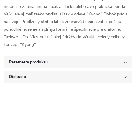
model so zapínaním na háčik a slučku alebo ako praktická bunda.
Veľkí, ale aj malí taekwondisti si tak v odeve "Kyong" Dobok prídu
na svoje. Predĺžený strih a ľahká zmesová tkanina zabezpečujú
pohodlné nosenie a spĺňajú formálne špecifikácie pre uniformu
Taekwon-Do. Vlastnosti ľahkej údržby dotvárajú ucelený celkový
koncept "Kyong".
Parametre produktu
Diskusia