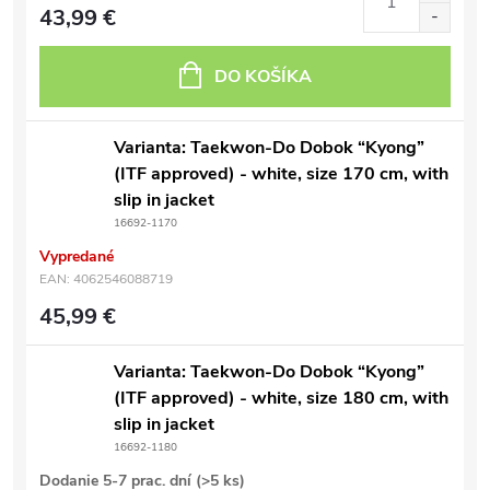
43,99 €
DO KOŠÍKA
Varianta: Taekwon-Do Dobok “Kyong”
(ITF approved) - white, size 170 cm, with
slip in jacket
16692-1170
Vypredané
EAN:
4062546088719
45,99 €
Varianta: Taekwon-Do Dobok “Kyong”
(ITF approved) - white, size 180 cm, with
slip in jacket
16692-1180
Dodanie 5-7 prac. dní
(>5 ks)