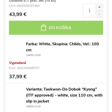
Dodanie 5-7 prac. dní
(>5 ks)
EAN:
4062546007468
43,99 €
DO KOŠÍKA
Farba: White, Skupina: Childs, Veľ.: 100
cm
16692-1100
Vypredané
EAN:
4062546088757
37,99 €
Varianta: Taekwon-Do Dobok “Kyong”
(ITF approved) - white, size 110 cm, with
slip in jacket
16692-1110