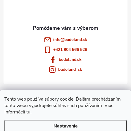
i
e
info
@
budoland.sk
+421 904 566 528
budoland.sk
budoland_sk
Informácie pre vás
Tento web používa súbory cookie. Ďalším prechádzaním
tohto webu vyjadrujete súhlas s ich používaním. Viac
Blog
informácií
tu
.
Archív
Nastavenie