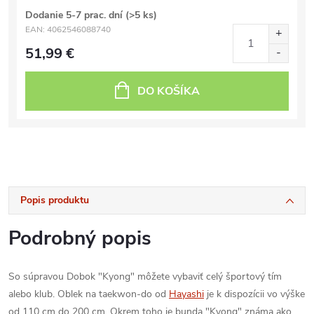
Dodanie 5-7 prac. dní
(>5 ks)
EAN:
4062546088740
51,99 €
DO KOŠÍKA
Popis produktu
Podrobný popis
So súpravou Dobok "Kyong" môžete vybaviť celý športový tím
alebo klub. Oblek na taekwon-do od
Hayashi
je k dispozícii vo výške
od 110 cm do 200 cm. Okrem toho je bunda "Kyong" známa ako