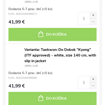
16692-1130
Dodanie 5-7 prac. dní
(>5 ks)
EAN:
4062546088672
41,99 €
DO KOŠÍKA
Varianta: Taekwon-Do Dobok “Kyong”
(ITF approved) - white, size 140 cm, with
slip in jacket
16692-1140
Dodanie 5-7 prac. dní
(>5 ks)
EAN:
4062546088689
41,99 €
DO KOŠÍKA