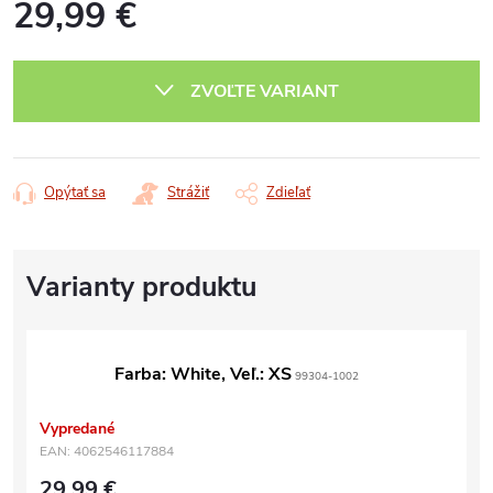
29,99 €
Jednotková
cena:
ZVOĽTE VARIANT
Opýtať sa
Strážiť
Zdieľať
Farba: White, Veľ.: XS
99304-1002
Vypredané
EAN:
4062546117884
29,99 €