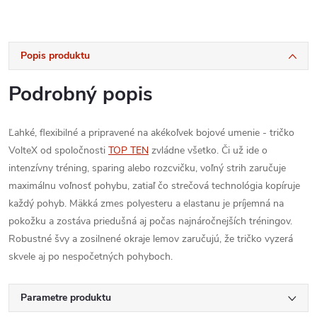
Popis produktu
Podrobný popis
Ľahké, flexibilné a pripravené na akékoľvek bojové umenie - tričko
VolteX od spoločnosti
TOP TEN
zvládne všetko. Či už ide o
intenzívny tréning, sparing alebo rozcvičku, voľný strih zaručuje
maximálnu voľnosť pohybu, zatiaľ čo strečová technológia kopíruje
každý pohyb. Mäkká zmes polyesteru a elastanu je príjemná na
pokožku a zostáva priedušná aj počas najnáročnejších tréningov.
Robustné švy a zosilnené okraje lemov zaručujú, že tričko vyzerá
skvele aj po nespočetných pohyboch.
Parametre produktu