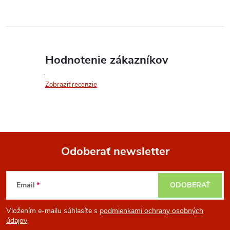
Hodnotenie zákazníkov
Zobraziť recenzie
Odoberať newsletter
Z
Email
ODOBERAŤ
á
Vložením e-mailu súhlasíte s
podmienkami ochrany osobných
p
údajov