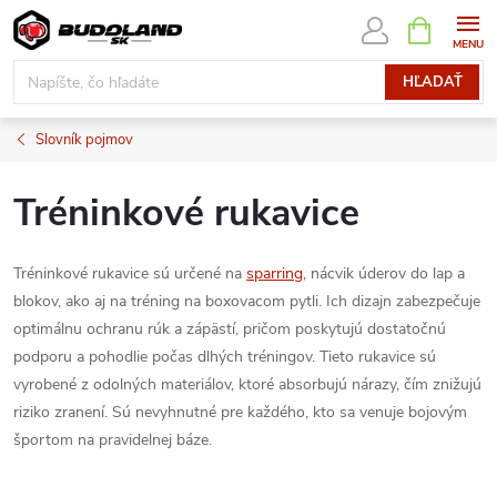
Prejsť
NÁKUPN
KOŠÍK
na
obsah
HĽADAŤ
Slovník pojmov
Tréninkové rukavice
Tréninkové rukavice sú určené na
sparring
, nácvik úderov do lap a
blokov, ako aj na tréning na boxovacom pytli. Ich dizajn zabezpečuje
optimálnu ochranu rúk a zápästí, pričom poskytujú dostatočnú
podporu a pohodlie počas dlhých tréningov. Tieto rukavice sú
vyrobené z odolných materiálov, ktoré absorbujú nárazy, čím znižujú
riziko zranení. Sú nevyhnutné pre každého, kto sa venuje bojovým
športom na pravidelnej báze.