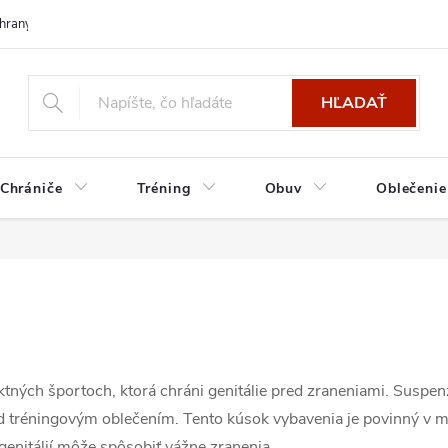
hrany osobných údajov
HĽADAŤ
Chrániče
Tréning
Obuv
Oblečenie
ných športoch, ktorá chráni genitálie pred zraneniami. Suspen
od tréningovým oblečením. Tento kúsok vybavenia je povinný v
genitálií môže spôsobiť vážne zranenia.