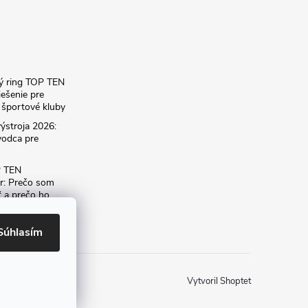
ký ring TOP TEN
iešenie pre
športové kluby
ýstroja 2026:
vodca pre
P TEN
r: Prečo som
ť a prečo ho
dému
Súhlasím
Vytvoril Shoptet