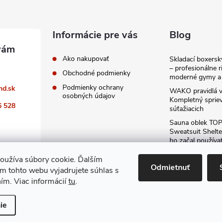
Informácie pre vás
Blog
Ako nakupovať
Skladací boxers
– profesionálne r
Obchodné podmienky
moderné gymy a 
Podmienky ochrany
nd.sk
WAKO pravidlá v
osobných údajov
Kompletný sprie
6 528
súťažiacich
Sauna oblek TO
Sweatsuit Shelte
ho začal používa
odporúčam kaž
oužíva súbory cookie. Ďalším
Archív
Odmietnuť
m tohto webu vyjadrujete súhlas s
ním. Viac informácií
tu
.
ie