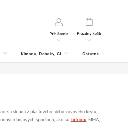
NÁKUPNÝ
KOŠÍK
Prázdny košík
Prihlásenie
Kimoná, Doboky, Gi
Ostatné
Tac
zor sa skladá z plastového alebo kovového krytu
 mnohých bojových športoch, ako sú
kickbox
, MMA,