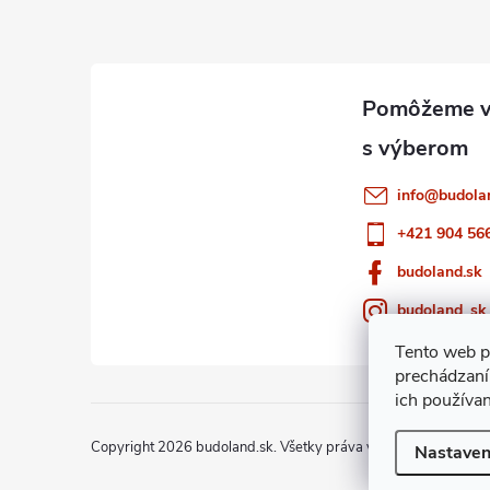
p
ä
t
i
info
@
budola
e
+421 904 56
budoland.sk
budoland_sk
Tento web p
prechádzaní
ich používa
Copyright 2026
budoland.sk
. Všetky práva vyhradené.
Nastaven