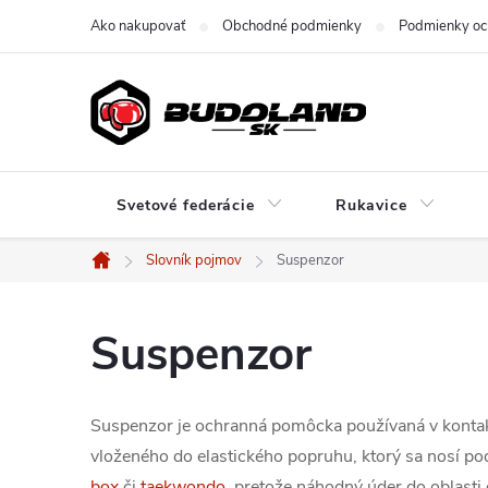
Prejsť
Ako nakupovať
Obchodné podmienky
Podmienky oc
na
obsah
Svetové federácie
Rukavice
Slovník pojmov
Suspenzor
Domov
Suspenzor
Suspenzor je ochranná pomôcka používaná v kontakt
vloženého do elastického popruhu, ktorý sa nosí p
box
či
taekwondo
, pretože náhodný úder do oblasti 