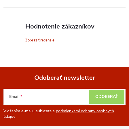
Hodnotenie zákazníkov
Zobraziť recenzie
Odoberať newsletter
Z
Email
ODOBERAŤ
á
Vložením e-mailu súhlasíte s
podmienkami ochrany osobných
p
údajov