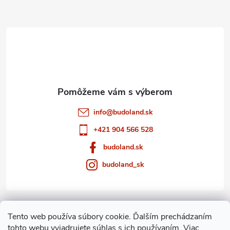
ä
t
i
e
info
@
budoland.sk
+421 904 566 528
budoland.sk
budoland_sk
Informácie pre vás
Tento web používa súbory cookie. Ďalším prechádzaním
tohto webu vyjadrujete súhlas s ich používaním. Viac