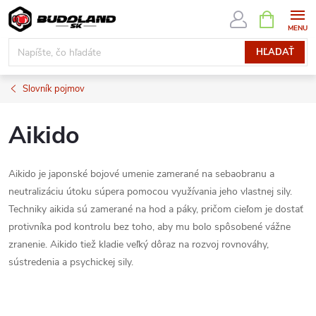
Prejsť
NÁKUPN
KOŠÍK
na
obsah
HĽADAŤ
Slovník pojmov
Aikido
Aikido je japonské bojové umenie zamerané na sebaobranu a
neutralizáciu útoku súpera pomocou využívania jeho vlastnej sily.
Techniky aikida sú zamerané na hod a páky, pričom cieľom je dostať
protivníka pod kontrolu bez toho, aby mu bolo spôsobené vážne
zranenie. Aikido tiež kladie veľký dôraz na rozvoj rovnováhy,
sústredenia a psychickej sily.