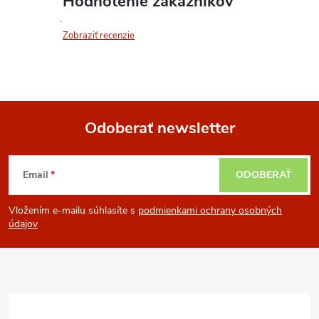
Hodnotenie zákazníkov
Zobraziť recenzie
Odoberať newsletter
Z
Email
ODOBERAŤ
á
Vložením e-mailu súhlasíte s
podmienkami ochrany osobných
p
údajov
ä
t