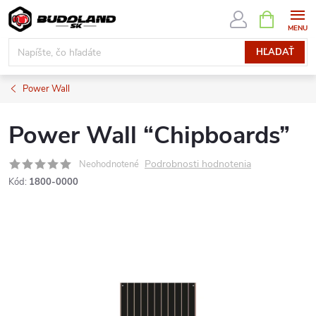
Prejsť
NÁKUPN
KOŠÍK
na
obsah
HĽADAŤ
Power Wall
Power Wall “Chipboards”
Podrobnosti hodnotenia
Neohodnotené
Kód:
1800-0000