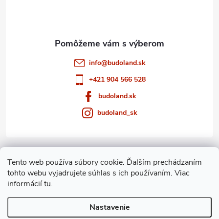
i
e
info
@
budoland.sk
+421 904 566 528
budoland.sk
budoland_sk
Informácie pre vás
Tento web používa súbory cookie. Ďalším prechádzaním
tohto webu vyjadrujete súhlas s ich používaním. Viac
Blog
informácií
tu
.
Archív
Nastavenie