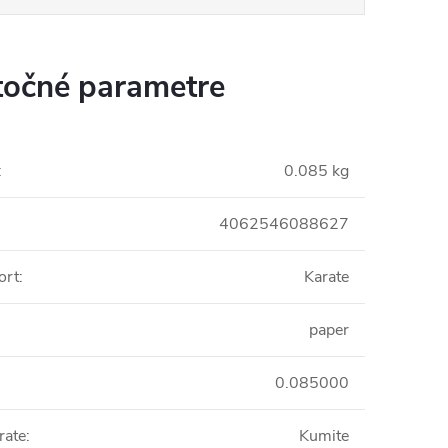
očné parametre
:
0.085 kg
4062546088627
ort
:
Karate
paper
0.085000
rate
:
Kumite