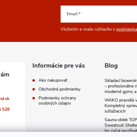
Email
Vložením e-mailu súhlasíte s
podmienka
Informácie pre vás
Blog
Ako nakupovať
Skladací boxers
– profesionálne r
Obchodné podmienky
moderné gymy a 
Podmienky ochrany
nd.sk
WAKO pravidlá v
osobných údajov
Kompletný sprie
6 528
súťažiacich
Sauna oblek TO
Sweatsuit Shelte
ho začal používa
odporúčam kaž