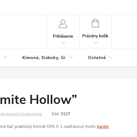
NÁKUPNÝ
KOŠÍK
Prázdny košík
Prihlásenie
Kimoná, Doboky, Gi
Ostatné
Tac
umite Hollow”
drobnosti hodnotenia
Kód:
3127
ná tlač
praktický formát DIN A 1
nadčasový motív
karate