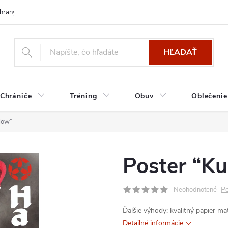
hrany osobných údajov
HĽADAŤ
Chrániče
Tréning
Obuv
Oblečenie
low”
Poster “K
Po
Neohodnotené
Ďalšie výhody:
kvalitný papier
mat
Detailné informácie