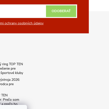
ODOBERAŤ
mi ochrany osobných údajov
ký ring TOP TEN
iešenie pre
športové kluby
ýstroja 2026:
vodca pre
P TEN
r: Prečo som
ť a prečo ho
dému