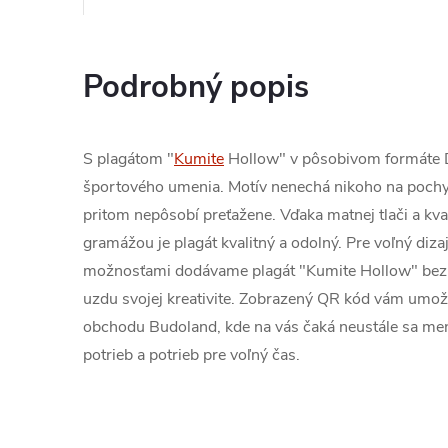
Podrobný popis
S plagátom "
Kumite
Hollow" v pôsobivom formáte D
športového umenia. Motív nenechá nikoho na pochyb
pritom nepôsobí preťažene. Vďaka matnej tlači a kv
gramážou je plagát kvalitný a odolný. Pre voľný diz
možnosťami dodávame plagát "Kumite Hollow" bez r
uzdu svojej kreativite. Zobrazený QR kód vám umožn
obchodu Budoland, kde na vás čaká neustále sa men
potrieb a potrieb pre voľný čas.