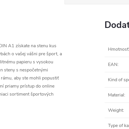
Dodat
IN A1 získate na stenu kus
Hmotnosť
ách o vašej vášni pre šport, a
alitnému papieru s vysokou
EAN
:
ajn steny s nespočetnými
ámu, aby ste mohli popustiť
Kind of sp
í priamy prístup do online
iaci sortiment športových
Material
:
Weight
:
Type of ka