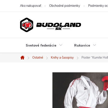
Prejsť
Ako nakupovať
Obchodné podmienky
Podmienky oc
na
obsah
Svetové federácie
Rukavice
Ostatné
Knihy a časopisy
Poster “Kumite Hol
Domov