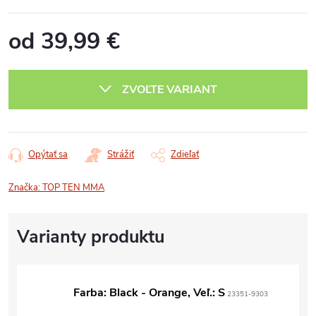
od
39,99 €
Jednotková
cena:
ZVOĽTE VARIANT
Opýtať sa
Strážiť
Zdieľať
Značka:
TOP TEN MMA
Farba: Black - Orange, Veľ.: S
23351-9303