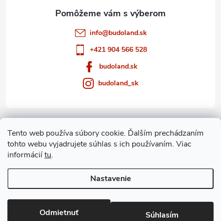
e
info
@
budoland.sk
+421 904 566 528
budoland.sk
budoland_sk
Informácie pre vás
Tento web používa súbory cookie. Ďalším prechádzaním
tohto webu vyjadrujete súhlas s ich používaním. Viac
Blog
informácií
tu
.
Archív
Nastavenie
Copyright 2026
budoland.sk
. Všetky práva vyhradené.
Odmietnuť
Súhlasím