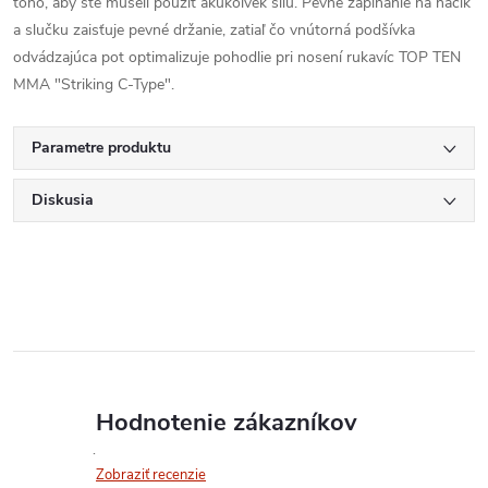
toho, aby ste museli použiť akúkoľvek silu. Pevné zapínanie na háčik
a slučku zaisťuje pevné držanie, zatiaľ čo vnútorná podšívka
odvádzajúca pot optimalizuje pohodlie pri nosení rukavíc TOP TEN
MMA "Striking C-Type".
Parametre produktu
Diskusia
Hodnotenie zákazníkov
Zobraziť recenzie