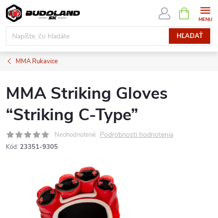
Prejsť
NÁKUPN
KOŠÍK
na
obsah
HĽADAŤ
MMA Rukavice
MMA Striking Gloves
“Striking C-Type”
Podrobnosti hodnotenia
Neohodnotené
Kód:
23351-9305