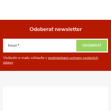
Odoberať newsletter
Z
Email
ODOBERAŤ
á
Vložením e-mailu súhlasíte s
podmienkami ochrany osobných
p
údajov
ä
t
i