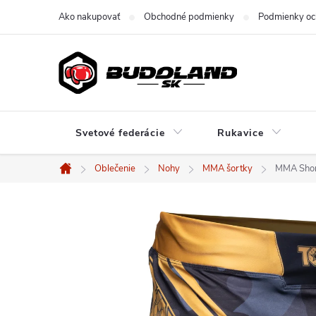
Prejsť
Ako nakupovať
Obchodné podmienky
Podmienky oc
na
obsah
Svetové federácie
Rukavice
Oblečenie
Nohy
MMA šortky
MMA Short
Domov