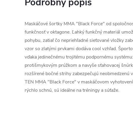
Podrobný popis
Maskáčové šortky MMA "Black Force" od spoločno
funkčnosť v oktagone. Ľahký funkčný materiál umo
pohybu, zatiaľ čo nepriehľadné sieťované vložky za
vzor so zlatými prvkami dodáva cool vzhľad. Špor
vďaka jedinečnému trojitému podpornému systému:
protišmykovým prúžkom a navyše sťahovacej šnúrke
rozšírené bočné strihy zabezpečujú neobmedzenú 
TEN MMA "Black Force" v maskáčovom vyhotovení, 
rýchlo schnú, sú ideálne na tréningy a súťaže.