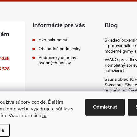
Informácie pre vás
Blog
Ako nakupovať
Skladací boxers
– profesionálne r
Obchodné podmienky
moderné gymy a 
Podmienky ochrany
nd.sk
WAKO pravidlá v
osobných údajov
Kompletný sprie
6 528
súťažiacich
Sauna oblek TO
Sweatsuit Shelte
ho začal používa
odporúčam kaž
oužíva súbory cookie. Ďalším
Archív
Odmietnuť
m tohto webu vyjadrujete súhlas s
ním. Viac informácií
tu
.
ie