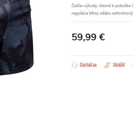
Ďalšie výhody:
šetrné k pokožke
regulácia klímy vďaka sieťovino
59,99 €
Jednotková
cena:
Opýtať sa
Strážiť