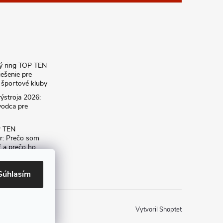
ký ring TOP TEN
iešenie pre
športové kluby
ýstroja 2026:
vodca pre
P TEN
r: Prečo som
ť a prečo ho
dému
Súhlasím
Vytvoril Shoptet