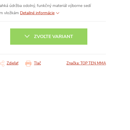
ľahká údržba
odolný, funkčný materiál
výborne sedí
vým vložkám
Detailné informácie
ZVOĽTE VARIANT
Zdieľať
Tlač
Značka:
TOP TEN MMA