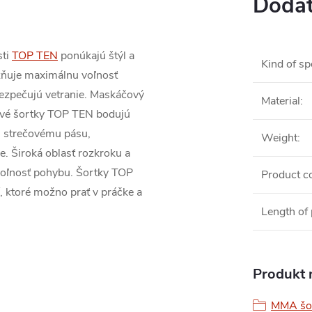
Dodat
sti
TOP TEN
ponúkajú štýl a
Kind of sp
žňuje maximálnu voľnosť
bezpečujú vetranie. Maskáčový
Material
:
tové šortky TOP TEN bodujú
 strečovému pásu,
Weight
:
. Široká oblasť rozkroku a
voľnosť pohybu. Šortky TOP
Product co
ktoré možno prať v práčke a
Length of
Produkt n
MMA šo