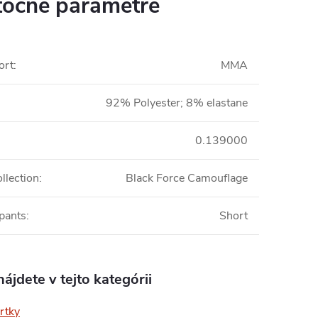
očné parametre
ort
:
MMA
92% Polyester; 8% elastane
0.139000
llection
:
Black Force Camouflage
 pants
:
Short
ájdete v tejto kategórii
rtky