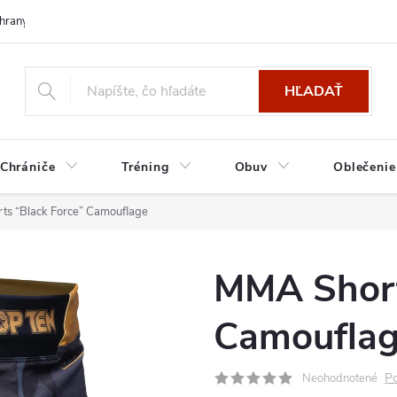
hrany osobných údajov
HĽADAŤ
Chrániče
Tréning
Obuv
Oblečenie
s “Black Force” Camouflage
MMA Short
Camoufla
Po
Neohodnotené