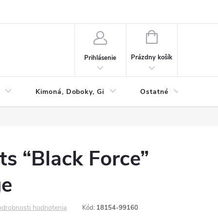
NÁKUPNÝ
KOŠÍK
Prázdny košík
Prihlásenie
Kimoná, Doboky, Gi
Ostatné
Tac
s “Black Force”
ge
drobnosti hodnotenia
Kód:
18154-99160