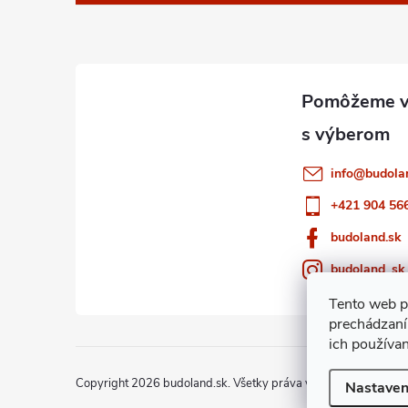
p
ä
t
i
info
@
budola
e
+421 904 56
budoland.sk
budoland_sk
Tento web p
prechádzaní
ich používa
Copyright 2026
budoland.sk
. Všetky práva vyhradené.
Nastaven