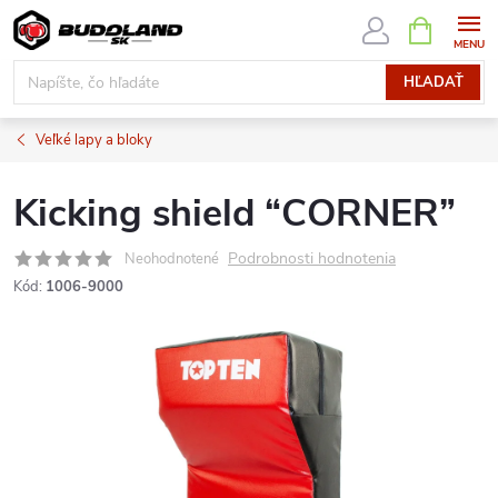
Prejsť
NÁKUPN
KOŠÍK
na
obsah
HĽADAŤ
Veľké lapy a bloky
Kicking shield “CORNER”
Podrobnosti hodnotenia
Neohodnotené
Kód:
1006-9000