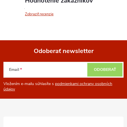
Hodnotenie zákazníkov
Zobraziť recenzie
Odoberať newsletter
Z
Email
ODOBERAŤ
á
Vložením e-mailu súhlasíte s
podmienkami ochrany osobných
p
údajov
ä
t