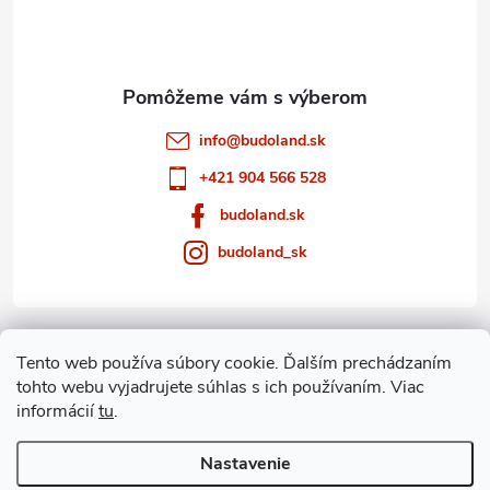
i
e
info
@
budoland.sk
+421 904 566 528
budoland.sk
budoland_sk
Informácie pre vás
Tento web používa súbory cookie. Ďalším prechádzaním
tohto webu vyjadrujete súhlas s ich používaním. Viac
Blog
informácií
tu
.
Archív
Nastavenie