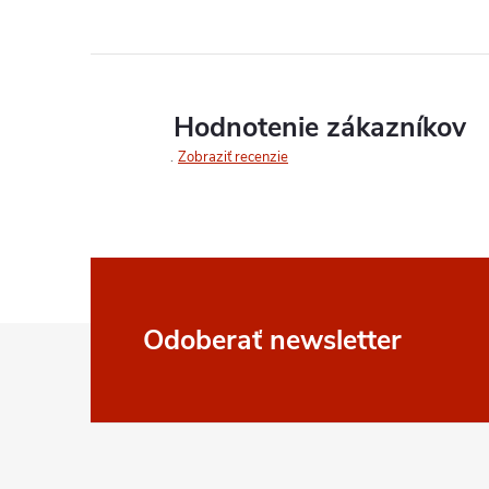
Hodnotenie zákazníkov
Zobraziť recenzie
Z
Odoberať newsletter
á
p