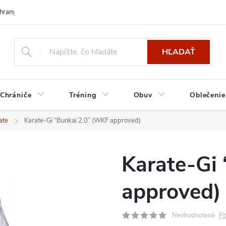
hrany osobných údajov
HĽADAŤ
Chrániče
Tréning
Obuv
Oblečenie
ate
Karate-Gi “Bunkai 2.0” (WKF approved)
Karate-Gi
approved)
Po
Neohodnotené