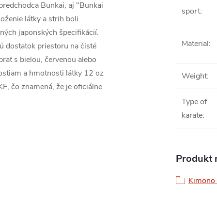
predchodca Bunkai, aj "Bunkai
sport
:
ženie látky a strih boli
ných japonských špecifikácií.
Material
:
 dostatok priestoru na čisté
rať s bielou, červenou alebo
ostiam a hmotnosti látky 12 oz
Weight
:
F, čo znamená, že je oficiálne
Type of
karate
:
Produkt n
Kimono 