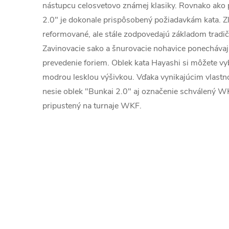
nástupcu celosvetovo známej klasiky. Rovnako ako 
2.0" je dokonale prispôsobený požiadavkám kata. Zlo
reformované, ale stále zodpovedajú základom tradič
Zavinovacie sako a šnurovacie nohavice ponechávajú
prevedenie foriem. Oblek kata Hayashi si môžete vyb
modrou lesklou výšivkou. Vďaka vynikajúcim vlastn
nesie oblek "Bunkai 2.0" aj označenie schválený WK
pripustený na turnaje WKF.