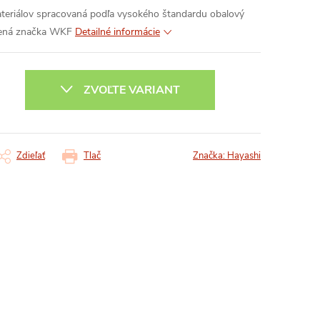
teriálov
spracovaná podľa vysokého štandardu
obalový
lená značka WKF
Detailné informácie
ZVOĽTE VARIANT
Zdieľať
Tlač
Značka:
Hayashi