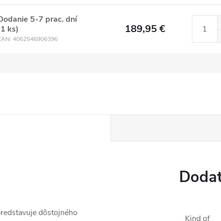
Dodanie 5-7 prac. dní
189,95 €
(1 ks)
EAN:
4062546906396
Dodat
redstavuje dôstojného
Kind of