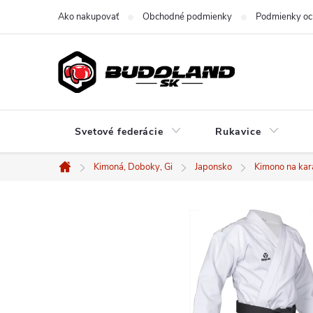
Prejsť
Ako nakupovať
Obchodné podmienky
Podmienky oc
na
obsah
Svetové federácie
Rukavice
Kimoná, Doboky, Gi
Japonsko
Kimono na kar
Domov