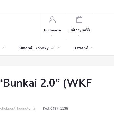
NÁKUPNÝ
KOŠÍK
Prázdny košík
Prihlásenie
Kimoná, Doboky, Gi
Ostatné
Tac
 “Bunkai 2.0” (WKF
drobnosti hodnotenia
Kód:
0497-1135