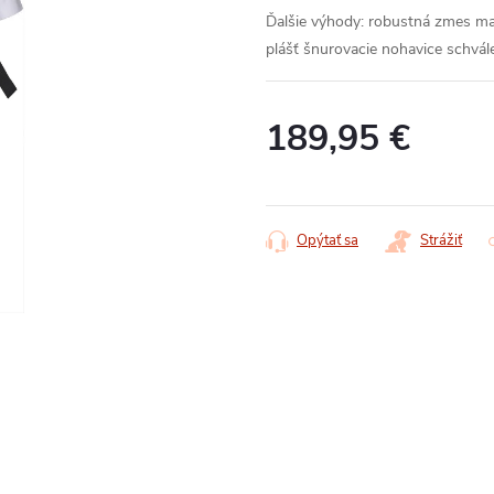
Ďalšie výhody:
robustná zmes ma
plášť
šnurovacie nohavice
schvá
189,95 €
Jednotková
cena:
Opýtať sa
Strážiť