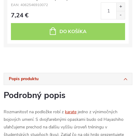
EAN:
4062546910072
7,24 €
DO KOŠÍKA
Popis produktu
Podrobný popis
Rozmanitosť na podložke robí z
karate
jedno z výnimočných
bojových umení. S dvojfarebnými opaskami budo od Hayashiho
uľahčujeme prechod na ďalšiu vyššiu úroveň tréningu v
študentských stupňoch (kyu). Zatiaľ čo na obi hrdo prezentujete