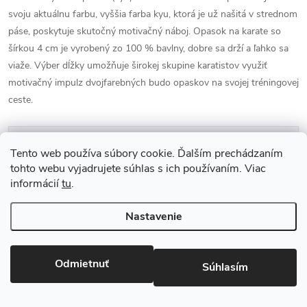
svoju aktuálnu farbu, vyššia farba kyu, ktorá je už našitá v strednom
páse, poskytuje skutočný motivačný náboj. Opasok na karate so
šírkou 4 cm je vyrobený zo 100 % bavlny, dobre sa drží a ľahko sa
viaže. Výber dĺžky umožňuje širokej skupine karatistov využiť
motivačný impulz dvojfarebných budo opaskov na svojej tréningovej
ceste.
Parametre produktu
Tento web používa súbory cookie. Ďalším prechádzaním
tohto webu vyjadrujete súhlas s ich používaním. Viac
Diskusia
informácií
tu
.
Nastavenie
Odmietnuť
Súhlasím