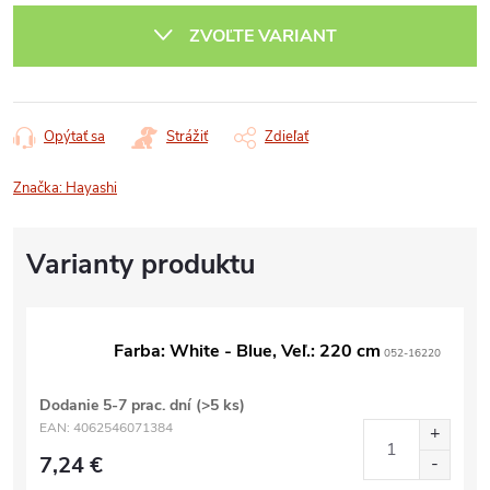
cena:
ZVOĽTE VARIANT
Opýtať sa
Strážiť
Zdieľať
Značka:
Hayashi
Farba: White - Blue, Veľ.: 220 cm
052-16220
Dodanie 5-7 prac. dní
(>5 ks)
EAN:
4062546071384
7,24 €