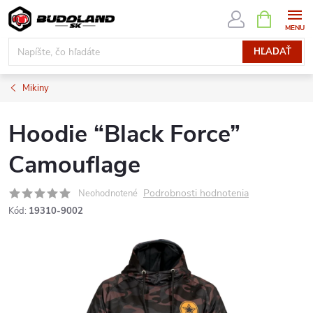
Prejsť
NÁKUPN
KOŠÍK
na
obsah
HĽADAŤ
Mikiny
Hoodie “Black Force”
Camouflage
Podrobnosti hodnotenia
Neohodnotené
Kód:
19310-9002