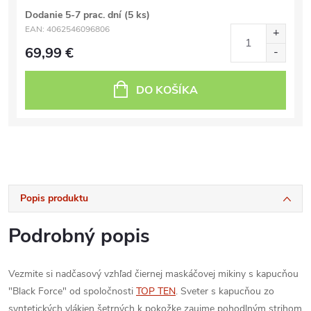
Dodanie 5-7 prac. dní
(5 ks)
EAN:
4062546096806
69,99 €
DO KOŠÍKA
Popis produktu
Podrobný popis
Vezmite si nadčasový vzhľad čiernej maskáčovej mikiny s kapucňou
"Black Force" od spoločnosti
TOP TEN
. Sveter s kapucňou zo
syntetických vlákien šetrných k pokožke zaujme pohodlným strihom