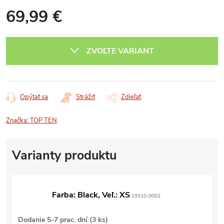
69,99 €
Jednotková
cena:
ZVOĽTE VARIANT
Opýtať sa
Strážiť
Zdieľať
Značka:
TOP TEN
Farba: Black, Veľ.: XS
19310-9002
Dodanie 5-7 prac. dní
(3 ks)