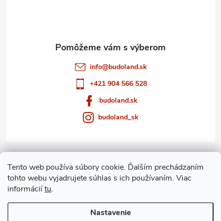
i
e
info
@
budoland.sk
+421 904 566 528
budoland.sk
budoland_sk
Informácie pre vás
Tento web používa súbory cookie. Ďalším prechádzaním
tohto webu vyjadrujete súhlas s ich používaním. Viac
Blog
informácií
tu
.
Archív
Nastavenie