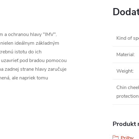
Dodat
 a ochranou hlavy "IMV".
Kind of sp
e nielen ideálnym základným
rebnú istotu do ich
Material
:
o uzavrieť pod bradou pomocou
na zadnej strane hlavy zaručuje
Weight
:
nená, ale napriek tomu
Chin chee
protection
Produkt n
Prilby