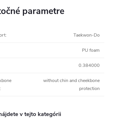
očné parametre
ort
:
Taekwon-Do
PU foam
0.384000
kbone
without chin and cheekbone
:
protection
ájdete v tejto kategórii