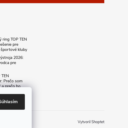
ký ring TOP TEN
iešenie pre
športové kluby
ýstroja 2026:
vodca pre
P TEN
r: Prečo som
ť a prečo ho
dému
Súhlasím
Vytvoril Shoptet