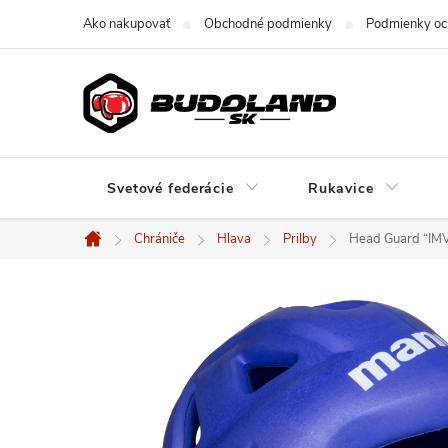
Prejsť
Ako nakupovať
Obchodné podmienky
Podmienky oc
na
obsah
Svetové federácie
Rukavice
Chrániče
Hlava
Prilby
Head Guard “IM
Domov