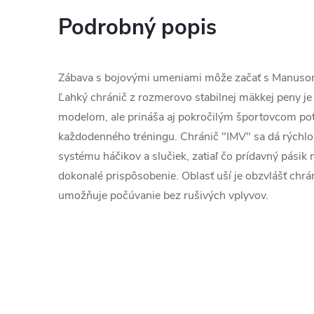
Podrobný popis
Zábava s bojovými umeniami môže začať s Manusom
Ľahký chránič z rozmerovo stabilnej mäkkej peny j
modelom, ale prináša aj pokročilým športovcom pot
každodenného tréningu. Chránič "IMV" sa dá rýchl
systému háčikov a slučiek, zatiaľ čo prídavný pásik 
dokonalé prispôsobenie. Oblasť uší je obzvlášť chrá
umožňuje počúvanie bez rušivých vplyvov.