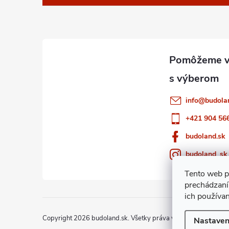
p
ä
t
i
info
@
budola
e
+421 904 56
budoland.sk
budoland_sk
Tento web p
prechádzaní
ich používa
Copyright 2026
budoland.sk
. Všetky práva vyhradené.
Nastaven