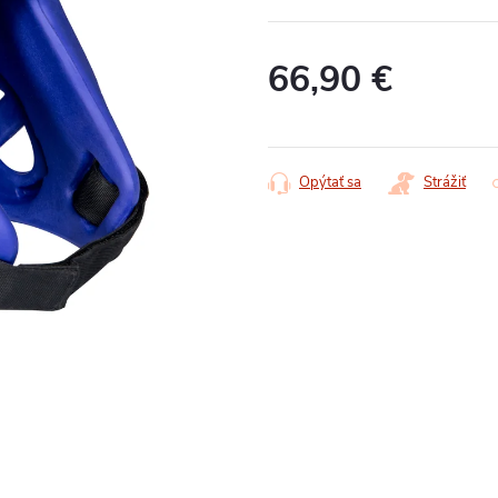
66,90 €
Jednotková
cena:
Opýtať sa
Strážiť