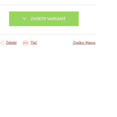
ZVOĽTE VARIANT
Zdieľať
Tlač
Značka:
Manus