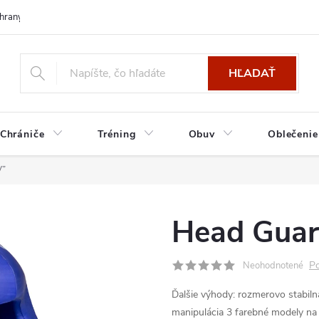
hrany osobných údajov
HĽADAŤ
Chrániče
Tréning
Obuv
Oblečenie
V”
Head Guar
Po
Neohodnotené
Ďalšie výhody:
rozmerovo stabil
manipulácia
3 farebné modely na