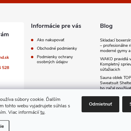
Informácie pre vás
Blog
Ako nakupovať
Skladací boxers
– profesionálne r
Obchodné podmienky
moderné gymy a 
Podmienky ochrany
nd.sk
WAKO pravidlá v
osobných údajov
Kompletný sprie
6 528
súťažiacich
Sauna oblek TO
Sweatsuit Shelte
ho začal používa
odporúčam kaž
oužíva súbory cookie. Ďalším
Archív
Odmietnuť
m tohto webu vyjadrujete súhlas s
ním. Viac informácií
tu
.
ie