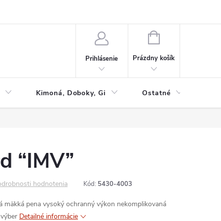
NÁKUPNÝ
KOŠÍK
Prázdny košík
Prihlásenie
Kimoná, Doboky, Gi
Ostatné
Tac
d “IMV”
drobnosti hodnotenia
Kód:
5430-4003
ná mäkká pena
vysoký ochranný výkon
nekomplikovaná
 výber
Detailné informácie