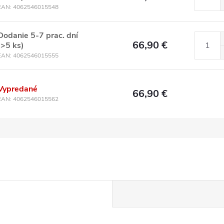
EAN:
4062546015548
Dodanie 5-7 prac. dní
66,90 €
(>5 ks)
EAN:
4062546015555
Vypredané
66,90 €
EAN:
4062546015562