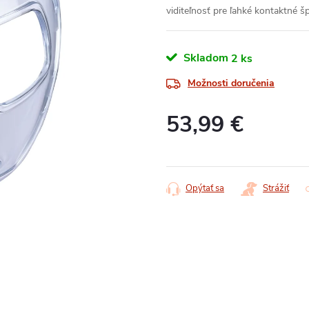
viditeľnosť
pre ľahké kontaktné š
Skladom
2 ks
Možnosti doručenia
53,99 €
Jednotková
cena:
Opýtať sa
Strážiť