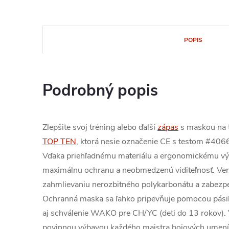
POPIS
Podrobný popis
Zlepšite svoj tréning alebo ďalší
zápas
s maskou na t
TOP TEN
, ktorá nesie označenie CE s testom #406
Vďaka priehľadnému materiálu a ergonomickému vý
maximálnu ochranu a neobmedzenú viditeľnosť. Ven
zahmlievaniu nerozbitného polykarbonátu a zabezp
Ochranná maska sa ľahko pripevňuje pomocou pásik
aj schválenie WAKO pre CH/YC (deti do 13 rokov).
povinnou výbavou každého majstra bojových umení