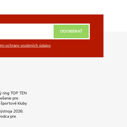
ODOBERAŤ
mi ochrany osobných údajov
ký ring TOP TEN
iešenie pre
športové kluby
ýstroja 2026:
vodca pre