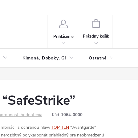
NÁKUPNÝ
KOŠÍK
Prázdny košík
Prihlásenie
Kimoná, Doboky, Gi
Ostatné
Tac
“SafeStrike”
drobnosti hodnotenia
Kód:
1064-0000
mbinácii s ochranou hlavy
TOP TEN
"Avantgarde"
nerozbitný polykarbonát
priehľadný pre neobmedzenú