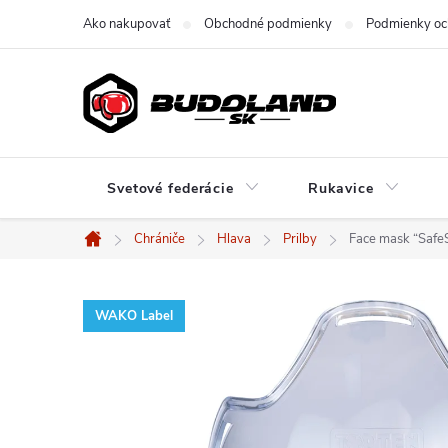
Prejsť
Ako nakupovať
Obchodné podmienky
Podmienky oc
na
obsah
Svetové federácie
Rukavice
Chrániče
Hlava
Prilby
Face mask “SafeS
Domov
WAKO Label