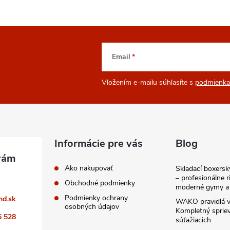
Email
Vložením e-mailu súhlasíte s
podmienka
Informácie pre vás
Blog
Ako nakupovať
Skladací boxers
– profesionálne r
Obchodné podmienky
moderné gymy a 
Podmienky ochrany
nd.sk
WAKO pravidlá v
osobných údajov
Kompletný sprie
6 528
súťažiacich