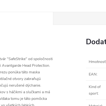
Dodat
vár "SafeStrike" od spoločnosti
Hmotnosť
6 Avantgarde Head Protection.
rezu ponúka táto maska
EAN
:
tilačné otvory zabraňujú
ečujú nerušené dýchanie.
Kind of
ov s háčikmi a slučkami a má
sport
:
 Vďaka tomu je táto pomôcka
 vo všetkých ľahkých