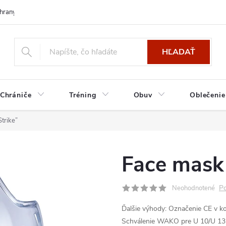
hrany osobných údajov
HĽADAŤ
Chrániče
Tréning
Obuv
Oblečenie
trike”
Face mask 
Po
Neohodnotené
Ďalšie výhody:
Označenie CE v ko
Schválenie WAKO pre U 10/U 13