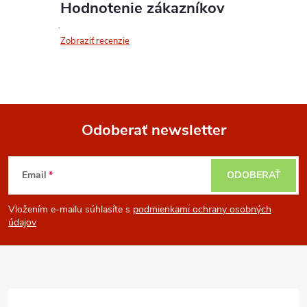
Hodnotenie zákazníkov
Zobraziť recenzie
Odoberať newsletter
Z
Email
ODOBERAŤ
á
Vložením e-mailu súhlasíte s
podmienkami ochrany osobných
p
údajov
ä
t