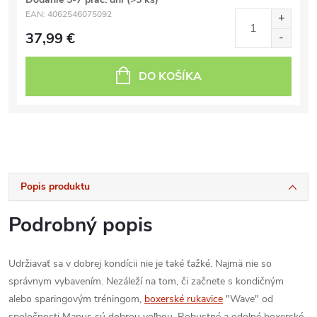
EAN:
4062546075092
37,99 €
DO KOŠÍKA
Popis produktu
Podrobný popis
Udržiavať sa v dobrej kondícii nie je také ťažké. Najmä nie so
správnym vybavením. Nezáleží na tom, či začnete s kondičným
alebo sparingovým tréningom,
boxerské rukavice
"Wave" od
spoločnosti Manus sú dobrou voľbou. Robustné a odolné boxerské