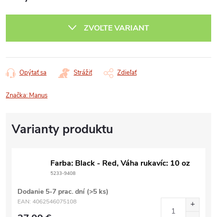
Jednotková
cena:
ZVOĽTE VARIANT
Opýtať sa
Strážiť
Zdieľať
Značka:
Manus
Farba: Black - Red, Váha rukavíc: 10 oz
5233-9408
Dodanie 5-7 prac. dní
(>5 ks)
EAN:
4062546075108