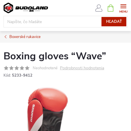
Prejsť
NÁKUPN
KOŠÍK
na
obsah
HĽADAŤ
Boxerské rukavice
Boxing gloves “Wave”
Podrobnosti hodnotenia
Neohodnotené
Kód:
5233-9412