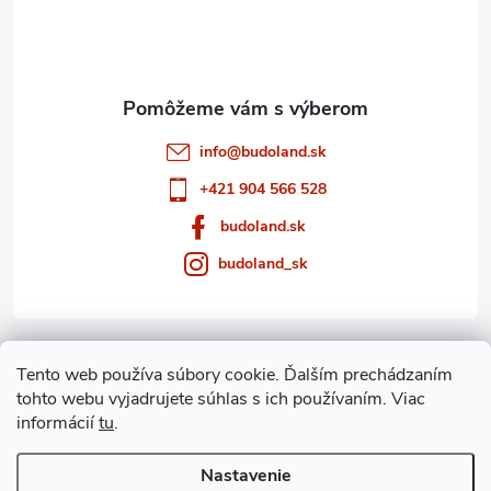
i
e
info
@
budoland.sk
+421 904 566 528
budoland.sk
budoland_sk
Informácie pre vás
Tento web používa súbory cookie. Ďalším prechádzaním
tohto webu vyjadrujete súhlas s ich používaním. Viac
Blog
informácií
tu
.
Archív
Nastavenie