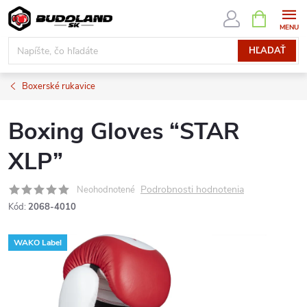
Prejsť
NÁKUPN
KOŠÍK
na
obsah
HĽADAŤ
Boxerské rukavice
Boxing Gloves “STAR
XLP”
Podrobnosti hodnotenia
Neohodnotené
Kód:
2068-4010
WAKO Label