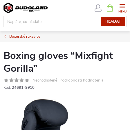
Prejsť
NÁKUPN
KOŠÍK
na
obsah
HĽADAŤ
Boxerské rukavice
Boxing gloves “Mixfight
Gorilla”
Podrobnosti hodnotenia
Neohodnotené
Kód:
24691-9910