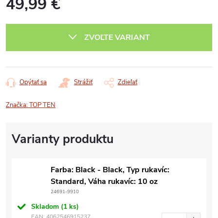
49,99 €
Jednotková
cena:
ZVOĽTE VARIANT
Opýtať sa
Strážiť
Zdieľať
Značka:
TOP TEN
Farba: Black - Black, Typ rukavíc:
Standard, Váha rukavíc: 10 oz
24691-9910
Skladom
(1 ks)
EAN:
4062546915237