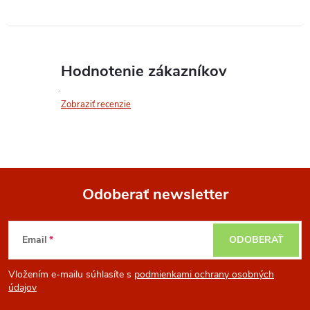
Hodnotenie zákazníkov
Zobraziť recenzie
Odoberať newsletter
Z
Email
ODOBERAŤ
á
Vložením e-mailu súhlasíte s
podmienkami ochrany osobných
p
údajov