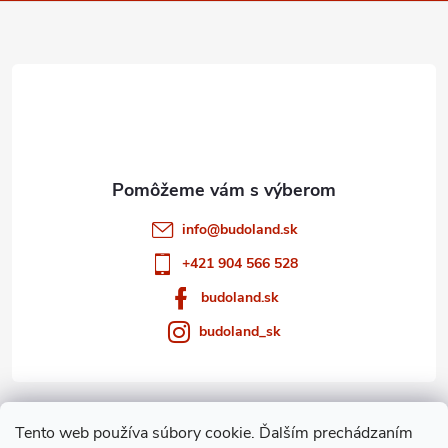
ä
t
i
e
info
@
budoland.sk
+421 904 566 528
budoland.sk
budoland_sk
Informácie pre vás
Tento web používa súbory cookie. Ďalším prechádzaním