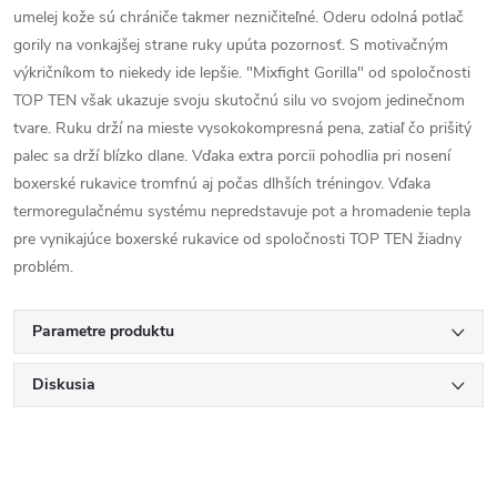
umelej kože sú chrániče takmer nezničiteľné. Oderu odolná potlač
gorily na vonkajšej strane ruky upúta pozornosť. S motivačným
výkričníkom to niekedy ide lepšie. "Mixfight Gorilla" od spoločnosti
TOP TEN však ukazuje svoju skutočnú silu vo svojom jedinečnom
tvare. Ruku drží na mieste vysokokompresná pena, zatiaľ čo prišitý
palec sa drží blízko dlane. Vďaka extra porcii pohodlia pri nosení
boxerské rukavice tromfnú aj počas dlhších tréningov. Vďaka
termoregulačnému systému nepredstavuje pot a hromadenie tepla
pre vynikajúce boxerské rukavice od spoločnosti TOP TEN žiadny
problém.
Parametre produktu
Diskusia