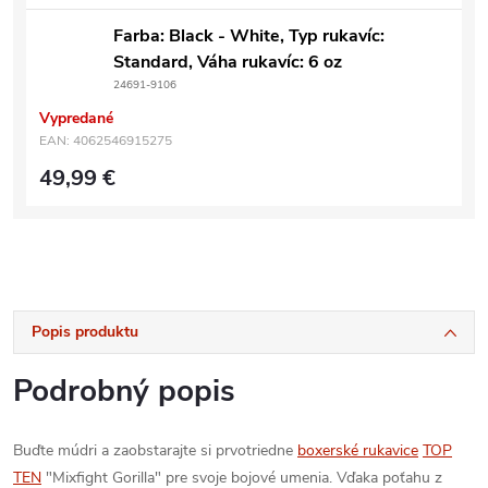
Farba: Black - White, Typ rukavíc:
Standard, Váha rukavíc: 6 oz
24691-9106
Vypredané
EAN:
4062546915275
49,99 €
Popis produktu
Podrobný popis
Buďte múdri a zaobstarajte si prvotriedne
boxerské rukavice
TOP
TEN
"Mixfight Gorilla" pre svoje bojové umenia. Vďaka poťahu z