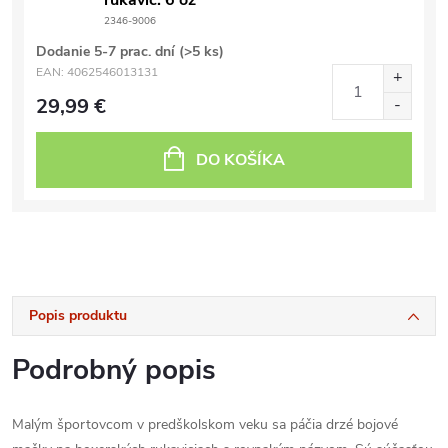
rukavíc: 6 oz
2346-9006
Dodanie 5-7 prac. dní
(>5 ks)
EAN:
4062546013131
29,99 €
DO KOŠÍKA
Popis produktu
Podrobný popis
Malým športovcom v predškolskom veku sa páčia drzé bojové