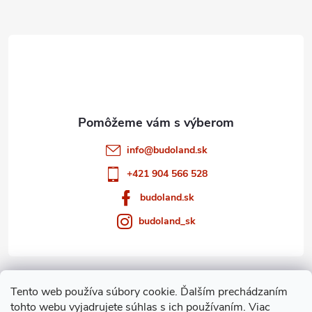
ä
t
i
e
info
@
budoland.sk
+421 904 566 528
budoland.sk
budoland_sk
Informácie pre vás
Tento web používa súbory cookie. Ďalším prechádzaním
tohto webu vyjadrujete súhlas s ich používaním. Viac