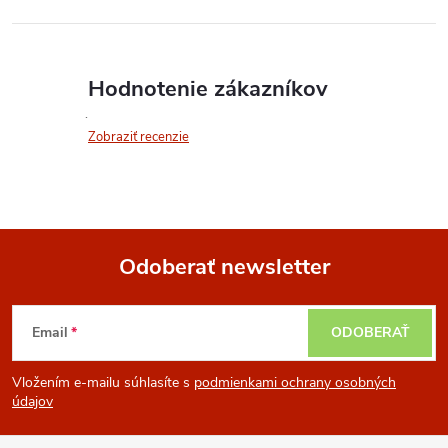
Hodnotenie zákazníkov
Zobraziť recenzie
Odoberať newsletter
Z
Email
ODOBERAŤ
á
Vložením e-mailu súhlasíte s
podmienkami ochrany osobných
p
údajov