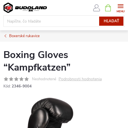
Prejsť
NÁKUPN
KOŠÍK
na
obsah
HĽADAŤ
Boxerské rukavice
Boxing Gloves
“Kampfkatzen”
Podrobnosti hodnotenia
Neohodnotené
Kód:
2346-9004