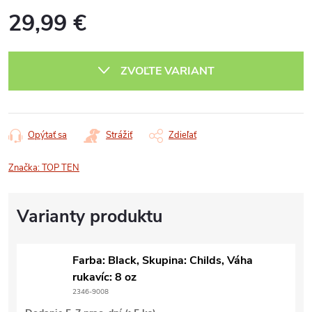
29,99 €
Jednotková
cena:
ZVOĽTE VARIANT
Opýtať sa
Strážiť
Zdieľať
Značka:
TOP TEN
Farba: Black, Skupina: Childs, Váha
rukavíc: 8 oz
2346-9008