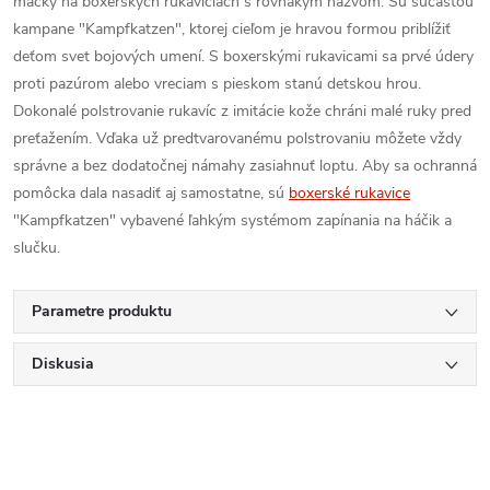
mačky na boxerských rukaviciach s rovnakým názvom. Sú súčasťou
kampane "Kampfkatzen", ktorej cieľom je hravou formou priblížiť
deťom svet bojových umení. S boxerskými rukavicami sa prvé údery
proti pazúrom alebo vreciam s pieskom stanú detskou hrou.
Dokonalé polstrovanie rukavíc z imitácie kože chráni malé ruky pred
preťažením. Vďaka už predtvarovanému polstrovaniu môžete vždy
správne a bez dodatočnej námahy zasiahnuť loptu. Aby sa ochranná
pomôcka dala nasadiť aj samostatne, sú
boxerské rukavice
"Kampfkatzen" vybavené ľahkým systémom zapínania na háčik a
slučku.
Parametre produktu
Diskusia