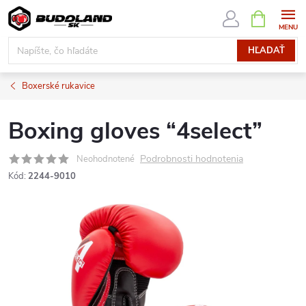
Prejsť
NÁKUPN
KOŠÍK
na
obsah
HĽADAŤ
Boxerské rukavice
Boxing gloves “4select”
Podrobnosti hodnotenia
Neohodnotené
Kód:
2244-9010