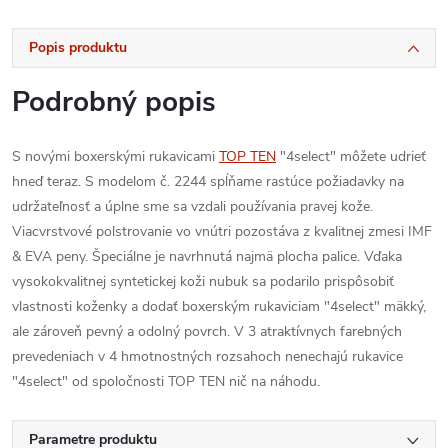
Popis produktu
Podrobný popis
S novými boxerskými rukavicami
TOP TEN
"4select" môžete udrieť
hneď teraz. S modelom č. 2244 spĺňame rastúce požiadavky na
udržateľnosť a úplne sme sa vzdali používania pravej kože.
Viacvrstvové polstrovanie vo vnútri pozostáva z kvalitnej zmesi IMF
& EVA peny. Špeciálne je navrhnutá najmä plocha palice. Vďaka
vysokokvalitnej syntetickej koži nubuk sa podarilo prispôsobiť
vlastnosti koženky a dodať boxerským rukaviciam "4select" mäkký,
ale zároveň pevný a odolný povrch. V 3 atraktívnych farebných
prevedeniach v 4 hmotnostných rozsahoch nenechajú rukavice
"4select" od spoločnosti TOP TEN nič na náhodu.
Parametre produktu