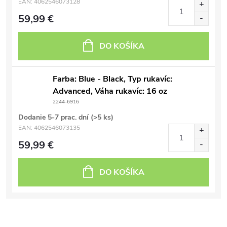
EAN:
4062546073128
59,99 €
DO KOŠÍKA
Farba: Blue - Black, Typ rukavíc:
Advanced, Váha rukavíc: 16 oz
2244-6916
Dodanie 5-7 prac. dní
(>5 ks)
EAN:
4062546073135
59,99 €
DO KOŠÍKA