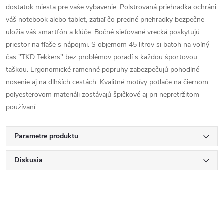
dostatok miesta pre vaše vybavenie. Polstrovaná priehradka ochráni
váš notebook alebo tablet, zatiaľ čo predné priehradky bezpečne
uložia váš smartfón a kľúče. Bočné sieťované vrecká poskytujú
priestor na fľaše s nápojmi. S objemom 45 litrov si batoh na voľný
čas "TKD Tekkers" bez problémov poradí s každou športovou
taškou. Ergonomické ramenné popruhy zabezpečujú pohodlné
nosenie aj na dlhších cestách. Kvalitné motívy potlače na čiernom
polyesterovom materiáli zostávajú špičkové aj pri nepretržitom
používaní.
Parametre produktu
Diskusia