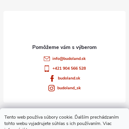
ä
t
i
e
info
@
budoland.sk
+421 904 566 528
budoland.sk
budoland_sk
Informácie pre vás
Tento web používa súbory cookie. Ďalším prechádzaním
tohto webu vyjadrujete súhlas s ich používaním. Viac