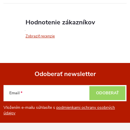
Hodnotenie zákazníkov
Zobraziť recenzie
Odoberať newsletter
Z
Email
ODOBERAŤ
á
Vložením e-mailu súhlasíte s
podmienkami ochrany osobných
p
údajov