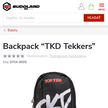
Prejsť
NÁKUPN
KOŠÍK
na
obsah
HĽADAŤ
Batohy
Backpack “TKD Tekkers”
Podrobnosti hodnotenia
Neohodnotené
Kód:
9704-9005