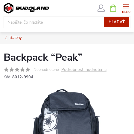
Prejsť
NÁKUPN
KOŠÍK
na
obsah
HĽADAŤ
Batohy
Backpack “Peak”
Podrobnosti hodnotenia
Neohodnotené
Kód:
8012-9904