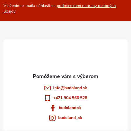
Vložením e-mailu súhlasíte s
podmienkami ochrany osobných
p
údajov
ä
t
i
e
info
@
budoland.sk
+421 904 566 528
budoland.sk
budoland_sk