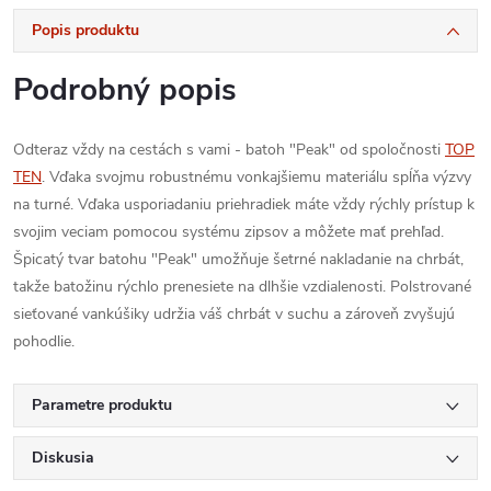
Popis produktu
Podrobný popis
Odteraz vždy na cestách s vami - batoh "Peak" od spoločnosti
TOP
TEN
. Vďaka svojmu robustnému vonkajšiemu materiálu spĺňa výzvy
na turné. Vďaka usporiadaniu priehradiek máte vždy rýchly prístup k
svojim veciam pomocou systému zipsov a môžete mať prehľad.
Špicatý tvar batohu "Peak" umožňuje šetrné nakladanie na chrbát,
takže batožinu rýchlo prenesiete na dlhšie vzdialenosti. Polstrované
sieťované vankúšiky udržia váš chrbát v suchu a zároveň zvyšujú
pohodlie.
Parametre produktu
Diskusia