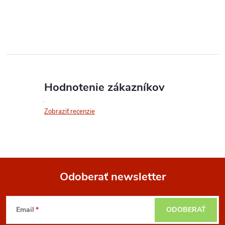
Hodnotenie zákazníkov
Zobraziť recenzie
Odoberať newsletter
Z
Email
ODOBERAŤ
á