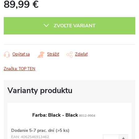
89,99 €
Jednotková
cena:
ZVOĽTE VARIANT
Opýtať sa
Strážiť
Zdieľať
Značka:
TOP TEN
Farba: Black - Black
8012-9904
Dodanie 5-7 prac. dní
(>5 ks)
EAN:
4062546913462